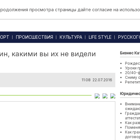
 продолжения просмотра страницы дайте согласие на использо
ОРТ
ПРОИСШЕСТВИЯ
КУЛЬТУРА
LIFE STYLE
РУССКОГ
н, какими вы их не видели
Бизнес Ка
Рождест
Уроки г
20/40-
Сниму 
11:08 22.07.2016
Репети
Юридичес
Внимани
ожида
Граждан
аттеста
Как раз
Поменя
Как гра
договор