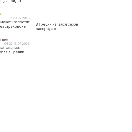
реции пойдет
о
19:52 20.07.2026
мокаты запретят
В Греции начался сезон
ез страховок и
распродаж
твия
06:22 16.07.2026
ая авария:
ибла в Греции