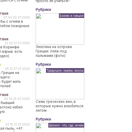
борются с огнем
просто ли учиться?
Рубрики
твия
Бизнес в греции
07:50 30.07.2026
бы с огнём в
огибли пожарные
твия
22:22 27.07.2026
Экзотика на острове
 в Коринфе
Греции: пляж под
 взрыв: есть
пальмами (фото)
идео)
Рубрики
о
05:21 27.07.2026
Традиции, нравы, вкусы
 Греции не
ущего:
 будет жить
ителей
твия
00:16 25.07.2026
Семь греческих вин, в
 бывший
которые нужно влюбиться
естоко избил
летом
ную
Рубрики
о
02:15 21.07.2026
Шопинг: что, где, почем
ая пыль, +41: