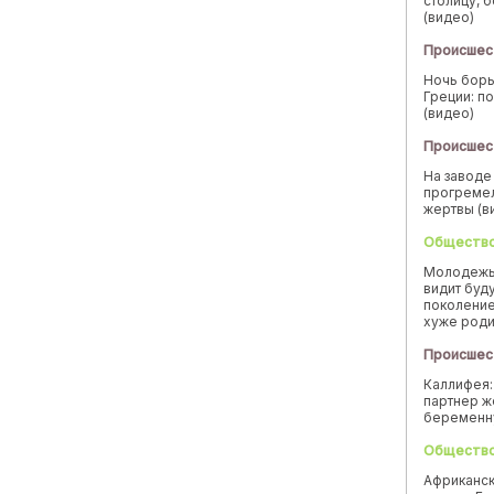
столицу, 
(видео)
Происшес
Ночь борь
Греции: п
(видео)
Происшес
На заводе
прогремел
жертвы (в
Обществ
Молодежь
видит буд
поколение
хуже род
Происшес
Каллифея:
партнер ж
беремен
Обществ
Африканск