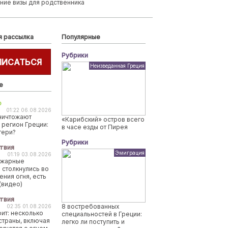
ние визы для родственника
я рассылка
Популярные
Рубрики
ПИСАТЬСЯ
Неизведанная Греция
е
о
01:22 06.08.2026
ничтожают
«Карибский» остров всего
 регион Греции:
в часе езды от Пирея
тери?
Рубрики
твия
Эмиграция
01:19 03.08.2026
ожарные
 столкнулись во
ения огня, есть
(видео)
твия
8 востребованных
02:35 01.08.2026
рит: несколько
специальностей в Греции:
страны, включая
легко ли поступить и