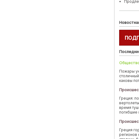
Продле
Новостна
ПОД
Последни
Обществ
Пожары у
столичный
каковы по
Происшес
Греция: п
вертолеты
время туш
погибшие 
Происшес
Греция го
регионов 