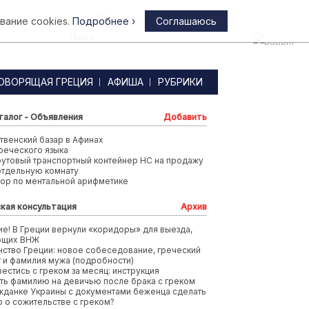
вание cookies.
Подробнее ›
Соглашаюсь
Афины
ОВОРЯЩАЯ ГРЕЦИЯ
АФИША
РУБРИКИ
талог - Объявления
Добавить
венский базар в Афинах
реческого языка
футовый транспортный контейнер HC на продажу
отдельную комнату
тор по ментальной арифметике
кая консультация
Архив
е! В Греции вернули «коридоры» для выезда,
ющих ВНЖ
ство Греции: новое собеседование, греческий
т и фамилия мужа (подробности)
вестись с греком за месяц: инструкция
ть фамилию на девичью после брака с греком
жданке Украины с документами беженца сделать
 о сожительстве с греком?