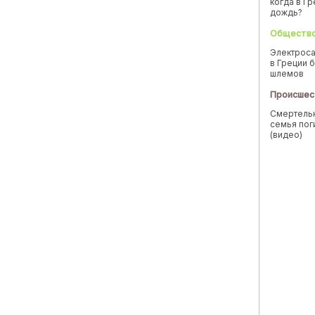
когда в Г
дождь?
Обществ
Электроса
в Греции б
шлемов
Происшес
Смертельн
семья пог
(видео)