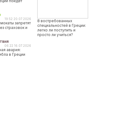
реции пойдет
о
19:52 20.07.2026
8 востребованных
мокаты запретят
специальностей в Греции:
ез страховок и
легко ли поступить и
просто ли учиться?
твия
06:22 16.07.2026
ая авария:
ибла в Греции