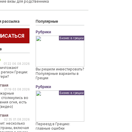
ние визы для родственника
я рассылка
Популярные
Рубрики
ПИСАТЬСЯ
Бизнес в греции
е
о
01:22 06.08.2026
ничтожают
Вы решили инвестировать?
 регион Греции:
Популярные варианты в
тери?
Греции
твия
Рубрики
01:19 03.08.2026
ожарные
Бизнес в греции
 столкнулись во
ения огня, есть
(видео)
твия
02:35 01.08.2026
рит: несколько
Переезд в Грецию:
страны, включая
главные ошибки