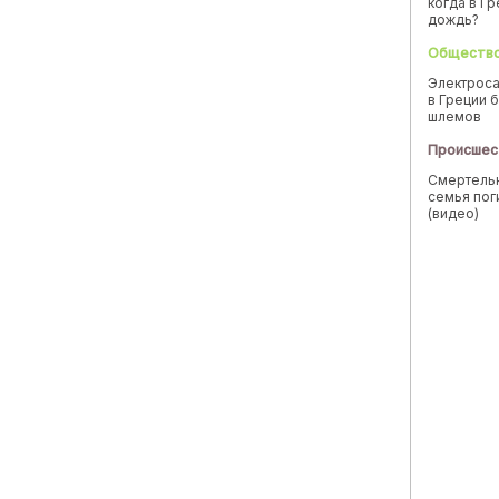
когда в Г
дождь?
Обществ
Электроса
в Греции б
шлемов
Происшес
Смертельн
семья пог
(видео)