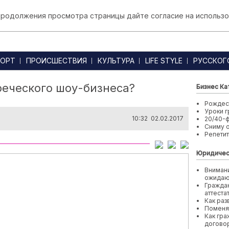
 продолжения просмотра страницы дайте согласие на использо
ОРТ
ПРОИСШЕСТВИЯ
КУЛЬТУРА
LIFE STYLE
РУССКОГ
реческого шоу-бизнеса?
Бизнес Ка
Рождест
Уроки г
10:32 02.02.2017
20/40-
Сниму 
Репети
Юридичес
Внимани
ожида
Граждан
аттеста
Как раз
Поменя
Как гра
договор