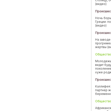
столицу, 
(видео)
Происшес
Ночь борь
Греции: п
(видео)
Происшес
На заводе
прогремел
жертвы (в
Обществ
Молодежь
видит буд
поколение
хуже род
Происшес
Каллифея:
партнер ж
беремен
Обществ
Африканск