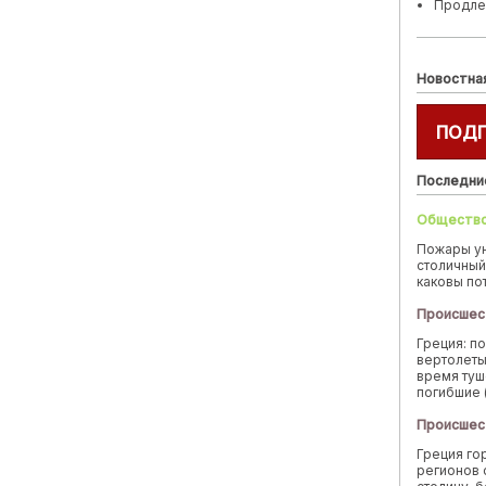
Продле
Новостна
ПОД
Последни
Обществ
Пожары у
столичный
каковы по
Происшес
Греция: п
вертолеты
время туш
погибшие 
Происшес
Греция го
регионов 