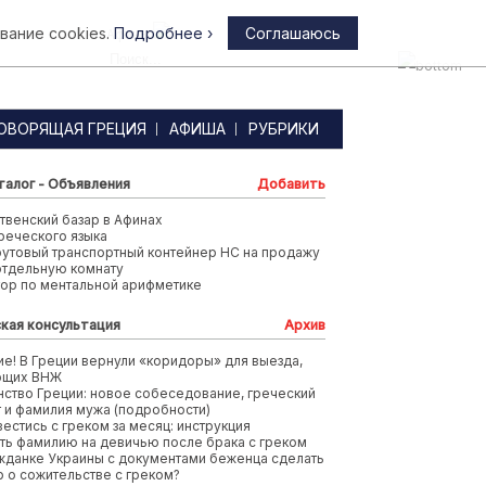
вание cookies.
Подробнее ›
Соглашаюсь
Афины
ОВОРЯЩАЯ ГРЕЦИЯ
АФИША
РУБРИКИ
талог - Объявления
Добавить
венский базар в Афинах
реческого языка
футовый транспортный контейнер HC на продажу
отдельную комнату
тор по ментальной арифметике
кая консультация
Архив
е! В Греции вернули «коридоры» для выезда,
ющих ВНЖ
ство Греции: новое собеседование, греческий
т и фамилия мужа (подробности)
вестись с греком за месяц: инструкция
ть фамилию на девичью после брака с греком
жданке Украины с документами беженца сделать
 о сожительстве с греком?