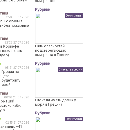
борются с огнем
эмигрантов
Рубрики
твия
Эмиграция
07:50 30.07.2026
бы с огнём в
огибли пожарные
твия
22:22 27.07.2026
Пять опасностей,
 в Коринфе
подстерегающих
 взрыв: есть
эмигранта в Греции
идео)
Рубрики
о
05:21 27.07.2026
Бизнес в греции
 Греции не
ущего:
 будет жить
ителей
твия
00:16 25.07.2026
Стоит ли иметь домик у
 бывший
моря в Греции?
естоко избил
ную
Рубрики
о
Эмиграция
02:15 21.07.2026
ая пыль, +41: