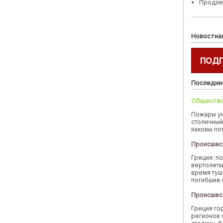
Продле
Новостна
ПОД
Последни
Обществ
Пожары у
столичный
каковы по
Происшес
Греция: п
вертолеты
время туш
погибшие 
Происшес
Греция го
регионов 