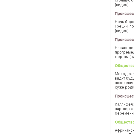
столицу, 
(видео)
Происшес
Ночь борь
Греции: п
(видео)
Происшес
На заводе
прогремел
жертвы (в
Обществ
Молодежь
видит буд
поколение
хуже род
Происшес
Каллифея:
партнер ж
беремен
Обществ
Африканск