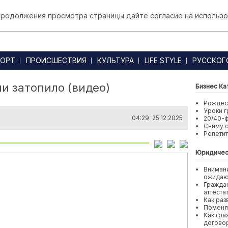
 продолжения просмотра страницы дайте согласие на использо
ОРТ
ПРОИСШЕСТВИЯ
КУЛЬТУРА
LIFE STYLE
РУССКОГ
и затопило (видео)
Бизнес Ка
Рождест
Уроки г
04:29 25.12.2025
20/40-
Сниму 
Репети
Юридичес
Внимани
ожида
Граждан
аттеста
Как раз
Поменя
Как гра
договор