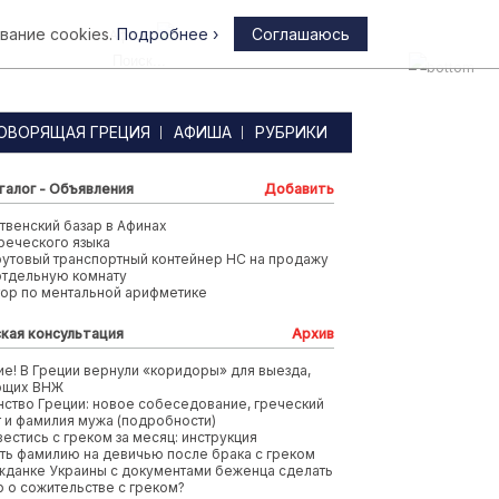
вание cookies.
Подробнее ›
Соглашаюсь
Афины
ОВОРЯЩАЯ ГРЕЦИЯ
АФИША
РУБРИКИ
талог - Объявления
Добавить
венский базар в Афинах
реческого языка
футовый транспортный контейнер HC на продажу
отдельную комнату
тор по ментальной арифметике
кая консультация
Архив
е! В Греции вернули «коридоры» для выезда,
ющих ВНЖ
ство Греции: новое собеседование, греческий
т и фамилия мужа (подробности)
вестись с греком за месяц: инструкция
ть фамилию на девичью после брака с греком
жданке Украины с документами беженца сделать
 о сожительстве с греком?