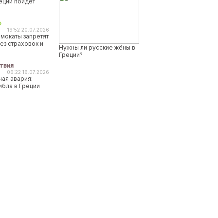
реции пойдет
о
19:52 20.07.2026
мокаты запретят
ез страховок и
Нужны ли русские жёны в
Греции?
твия
06:22 16.07.2026
ая авария:
ибла в Греции