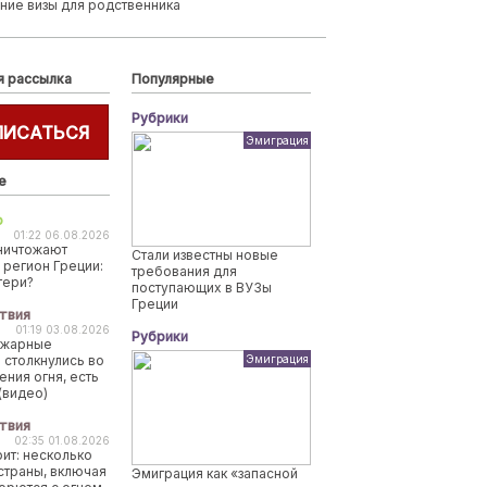
ние визы для родственника
я рассылка
Популярные
Рубрики
ПИСАТЬСЯ
Эмиграция
е
о
01:22 06.08.2026
ничтожают
Стали известны новые
 регион Греции:
требования для
тери?
поступающих в ВУЗы
Греции
твия
01:19 03.08.2026
Рубрики
ожарные
 столкнулись во
Эмиграция
ения огня, есть
(видео)
твия
02:35 01.08.2026
рит: несколько
страны, включая
Эмиграция как «запасной