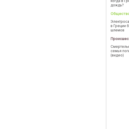
когда в Г
дождь?
Обществ
Электроса
в Греции б
шлемов
Происшес
Смертельн
семья пог
(видео)