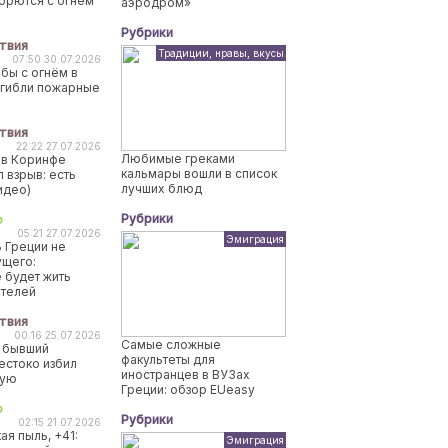
борются с огнем
аэродром»
Рубрики
твия
Традиции, нравы, вкусы
07:50 30.07.2026
бы с огнём в
огибли пожарные
твия
22:22 27.07.2026
Любимые греками
 в Коринфе
кальмары вошли в список
 взрыв: есть
лучших блюд
идео)
Рубрики
о
05:21 27.07.2026
Эмиграция
 Греции не
ущего:
 будет жить
ителей
твия
00:16 25.07.2026
Самые сложные
 бывший
факультеты для
естоко избил
иностранцев в ВУЗах
ную
Греции: обзор EUeasy
о
Рубрики
02:15 21.07.2026
ая пыль, +41:
Эмиграция