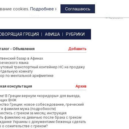
вание cookies.
Подробнее ›
Соглашаюсь
Афины
ОВОРЯЩАЯ ГРЕЦИЯ
АФИША
РУБРИКИ
талог - Объявления
Добавить
венский базар в Афинах
реческого языка
футовый транспортный контейнер HC на продажу
отдельную комнату
тор по ментальной арифметике
кая консультация
Архив
е! В Греции вернули «коридоры» для выезда,
ющих ВНЖ
ство Греции: новое собеседование, греческий
т и фамилия мужа (подробности)
вестись с греком за месяц: инструкция
ть фамилию на девичью после брака с греком
жданке Украины с документами беженца сделать
 о сожительстве с греком?