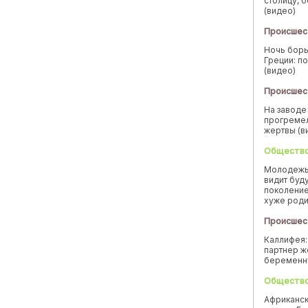
столицу, 
(видео)
Происшес
Ночь борь
Греции: п
(видео)
Происшес
На заводе
прогремел
жертвы (в
Обществ
Молодежь
видит буд
поколение
хуже род
Происшес
Каллифея:
партнер ж
беремен
Обществ
Африканск