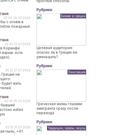
борются с огнем
простые способы
Рубрики
твия
Бизнес в греции
07:50 30.07.2026
бы с огнём в
огибли пожарные
твия
22:22 27.07.2026
Целевая аудитория:
 в Коринфе
опасно ли в Греции ее
 взрыв: есть
уменьшать?
идео)
Рубрики
о
05:21 27.07.2026
Эмиграция
 Греции не
ущего:
 будет жить
ителей
твия
00:16 25.07.2026
Греческая жизнь глазами
 бывший
эмигранта сразу после
естоко избил
переезда
ную
Рубрики
о
02:15 21.07.2026
Традиции, нравы, вкусы
ая пыль, +41: