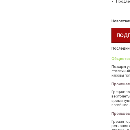
Продле
Новостна
ПОД
Последни
Обществ
Пожары у
столичный
каковы по
Происшес
Греция: п
вертолеты
время туш
погибшие 
Происшес
Греция го
регионов 