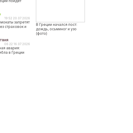
реции пойдет
о
19:52 20.07.2026
мокаты запретят
В Греции начался пост:
ез страховок и
дождь, осьминог и узо
(фото)
твия
06:22 16.07.2026
ая авария:
ибла в Греции