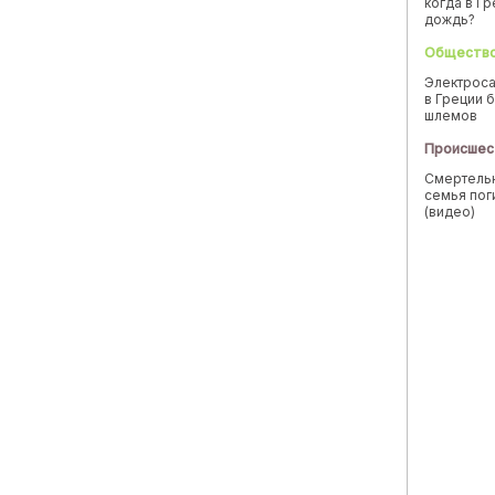
когда в Г
дождь?
Обществ
Электроса
в Греции б
шлемов
Происшес
Смертельн
семья пог
(видео)