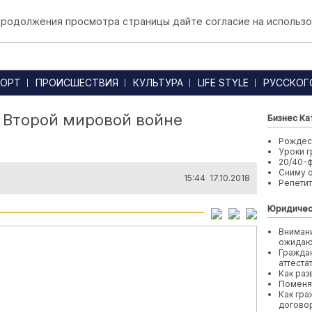
 продолжения просмотра страницы дайте согласие на использо
ОРТ
ПРОИСШЕСТВИЯ
КУЛЬТУРА
LIFE STYLE
РУССКОГ
 Второй мировой войне
Бизнес Ка
Рождест
Уроки г
20/40-
Сниму 
15:44 17.10.2018
Репети
Юридичес
Внимани
ожида
Граждан
аттеста
Как раз
Поменя
Как гра
договор