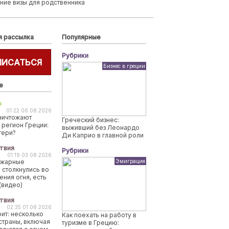
ние визы для родственника
я рассылка
Популярные
Рубрики
ПИСАТЬСЯ
Бизнес в греции
е
о
01:22 06.08.2026
ничтожают
Греческий бизнес:
 регион Греции:
выживший без Леонардо
тери?
Ди Каприо в главной роли
твия
Рубрики
01:19 03.08.2026
ожарные
Эмиграция
 столкнулись во
ения огня, есть
(видео)
твия
02:35 01.08.2026
рит: несколько
Как поехать на работу в
страны, включая
туризме в Грецию: