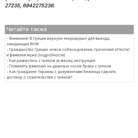
27235, 6942275236.
Читайте также
- Внимание! В Греции вернули «коридоры» для выезда,
ожидающих ВНЖ
- Гражданство Греции: новое собеседование, греческий аттестат
и фамилия мужа (подробности)
- Как развестись с греком за месяц: инструкция
- Поменять фамилию на девичью после брака с греком
- Как гражданке Украины с документами беженца сделать
договор о сожительстве с греком?