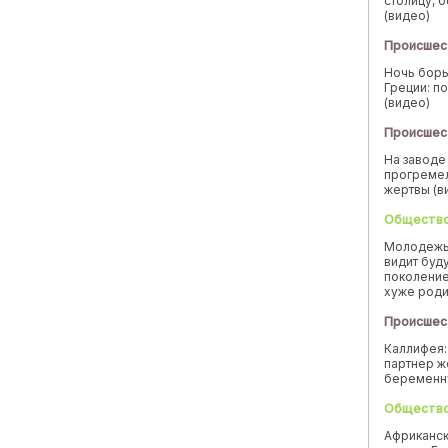
столицу, 
(видео)
Происшес
Ночь борь
Греции: п
(видео)
Происшес
На заводе
прогремел
жертвы (в
Обществ
Молодежь
видит буд
поколение
хуже род
Происшес
Каллифея:
партнер ж
беремен
Обществ
Африканск