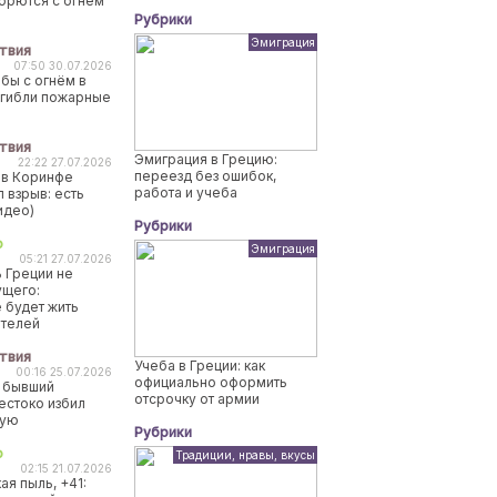
борются с огнем
Рубрики
Эмиграция
твия
07:50 30.07.2026
бы с огнём в
огибли пожарные
твия
Эмиграция в Грецию:
22:22 27.07.2026
переезд без ошибок,
 в Коринфе
работа и учеба
 взрыв: есть
идео)
Рубрики
о
Эмиграция
05:21 27.07.2026
 Греции не
ущего:
 будет жить
ителей
твия
Учеба в Греции: как
00:16 25.07.2026
официально оформить
 бывший
отсрочку от армии
естоко избил
ную
Рубрики
о
Традиции, нравы, вкусы
02:15 21.07.2026
ая пыль, +41: