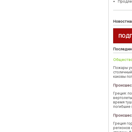
Продле
Новостна
ПОД
Последни
Обществ
Пожары у
столичный
каковы по
Происшес
Греция: п
вертолеты
время туш
погибшие 
Происшес
Греция го
регионов 