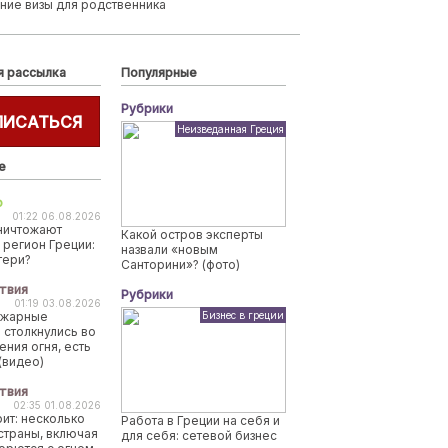
ние визы для родственника
я рассылка
Популярные
Рубрики
ПИСАТЬСЯ
Неизведанная Греция
е
о
01:22 06.08.2026
ничтожают
Какой остров эксперты
 регион Греции:
назвали «новым
тери?
Санторини»? (фото)
твия
Рубрики
01:19 03.08.2026
ожарные
Бизнес в греции
 столкнулись во
ения огня, есть
(видео)
твия
02:35 01.08.2026
рит: несколько
Работа в Греции на себя и
страны, включая
для себя: сетевой бизнес