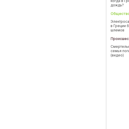
когда в Г
дождь?
Обществ
Электроса
в Греции б
шлемов
Происшес
Смертельн
семья пог
(видео)