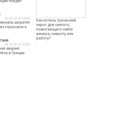
реции пойдет
о
19:52 20.07.2026
Как испечь греческий
мокаты запретят
пирог для святого,
ез страховок и
помогающего найти
жениха, невесту или
работу?
твия
06:22 16.07.2026
ая авария:
ибла в Греции