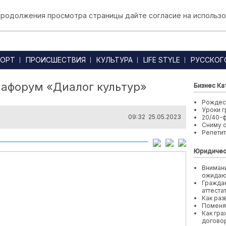
 продолжения просмотра страницы дайте согласие на использо
ОРТ
ПРОИСШЕСТВИЯ
КУЛЬТУРА
LIFE STYLE
РУССКОГ
афорум «Диалог культур»
Бизнес Ка
Рождест
Уроки г
09:32 25.05.2023
20/40-
Сниму 
Репети
Юридичес
Внимани
ожида
Граждан
аттеста
Как раз
Поменя
Как гра
договор