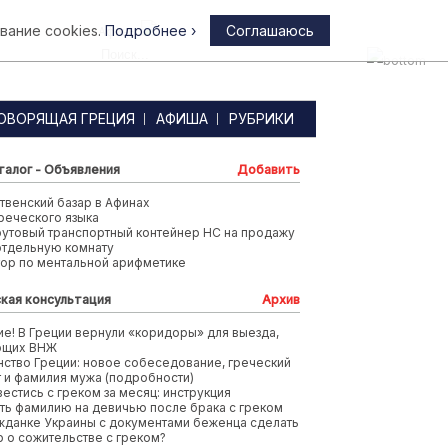
вание cookies.
Подробнее ›
Соглашаюсь
Афины
ОВОРЯЩАЯ ГРЕЦИЯ
АФИША
РУБРИКИ
талог - Объявления
Добавить
венский базар в Афинах
реческого языка
футовый транспортный контейнер HC на продажу
отдельную комнату
тор по ментальной арифметике
кая консультация
Архив
е! В Греции вернули «коридоры» для выезда,
ющих ВНЖ
ство Греции: новое собеседование, греческий
т и фамилия мужа (подробности)
вестись с греком за месяц: инструкция
ть фамилию на девичью после брака с греком
жданке Украины с документами беженца сделать
 о сожительстве с греком?