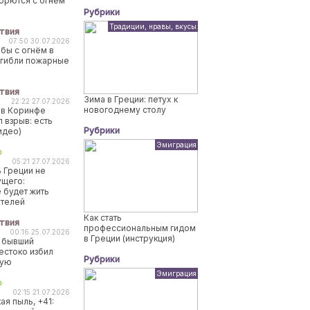
борются с огнем
Рубрики
Традиции, нравы, вкусы
твия
07:50 30.07.2026
бы с огнём в
огибли пожарные
твия
Зима в Греции: петух к
22:22 27.07.2026
новогоднему столу
 в Коринфе
 взрыв: есть
Рубрики
идео)
Эмиграция
о
05:21 27.07.2026
 Греции не
ущего:
 будет жить
ителей
Как стать
твия
профессиональным гидом
00:16 25.07.2026
в Греции (инструкция)
 бывший
естоко избил
Рубрики
ную
Эмиграция
о
02:15 21.07.2026
ая пыль, +41: