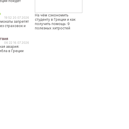
реции пойдет
о
На чём сэкономить
19:52 20.07.2026
студенту в Греции и как
мокаты запретят
получить помощь: 9
ез страховок и
полезных хитростей
твия
06:22 16.07.2026
ая авария:
ибла в Греции