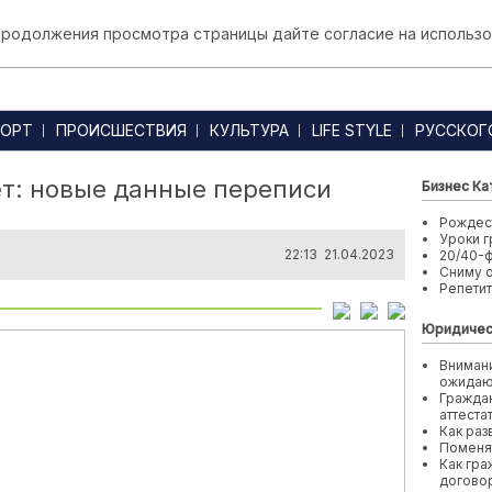
 продолжения просмотра страницы дайте согласие на использо
ОРТ
ПРОИСШЕСТВИЯ
КУЛЬТУРА
LIFE STYLE
РУССКОГ
ет: новые данные переписи
Бизнес Ка
Рождест
Уроки г
22:13 21.04.2023
20/40-
Сниму 
Репети
Юридичес
Внимани
ожида
Граждан
аттеста
Как раз
Поменя
Как гра
договор