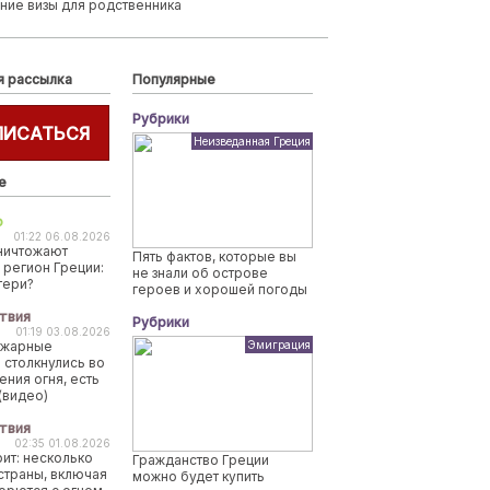
ние визы для родственника
я рассылка
Популярные
Рубрики
ПИСАТЬСЯ
Неизведанная Греция
е
о
01:22 06.08.2026
ничтожают
Пять фактов, которые вы
 регион Греции:
не знали об острове
тери?
героев и хорошей погоды
твия
Рубрики
01:19 03.08.2026
ожарные
Эмиграция
 столкнулись во
ения огня, есть
(видео)
твия
02:35 01.08.2026
рит: несколько
Гражданство Греции
страны, включая
можно будет купить