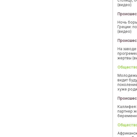
столицу, 
(видео)
Происшес
Ночь борь
Греции: п
(видео)
Происшес
На заводе
прогремел
жертвы (в
Обществ
Молодежь
видит буд
поколение
хуже род
Происшес
Каллифея:
партнер ж
беремен
Обществ
Африканск