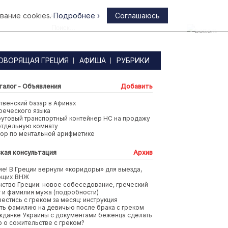
вание cookies.
Подробнее ›
Соглашаюсь
Афины
ОВОРЯЩАЯ ГРЕЦИЯ
АФИША
РУБРИКИ
талог - Объявления
Добавить
венский базар в Афинах
реческого языка
футовый транспортный контейнер HC на продажу
отдельную комнату
тор по ментальной арифметике
кая консультация
Архив
е! В Греции вернули «коридоры» для выезда,
ющих ВНЖ
ство Греции: новое собеседование, греческий
т и фамилия мужа (подробности)
вестись с греком за месяц: инструкция
ть фамилию на девичью после брака с греком
жданке Украины с документами беженца сделать
 о сожительстве с греком?