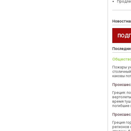
Продле
Новостна
ПОД
Последни
Обществ
Пожары у
столичный
каковы по
Происшес
Греция: п
вертолеты
время туш
погибшие 
Происшес
Греция го
регионов 