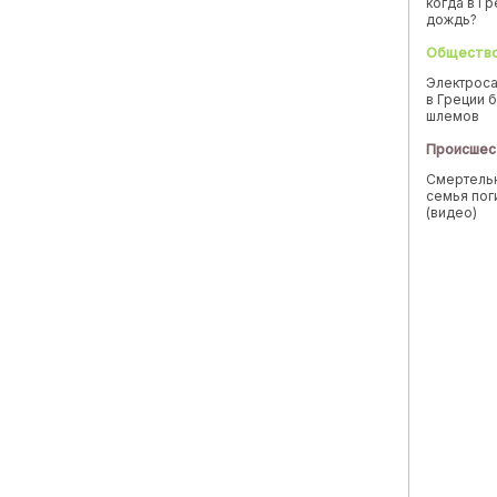
когда в Г
дождь?
Обществ
Электроса
в Греции б
шлемов
Происшес
Смертельн
семья пог
(видео)