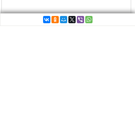
«Афины надевают свои карнавальные украшения
раньше, чем когда-либо, и приглашают всех нас,
молодых и старых, принять участие в этом
безумном карнавальном празднике! В течение 23
дней каждый район нашего города будет