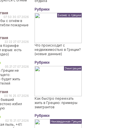
борются с огнем
отдыха
Рубрики
твия
Бизнес в греции
07:50 30.07.2026
бы с огнём в
огибли пожарные
твия
22:22 27.07.2026
Что происходит с
 в Коринфе
недвижимостью в Греции?
 взрыв: есть
(новые данные)
идео)
Рубрики
о
05:21 27.07.2026
Эмиграция
 Греции не
ущего:
 будет жить
ителей
твия
00:16 25.07.2026
Как быстро переехать
 бывший
жить в Грецию: примеры
естоко избил
эмигрантов
ную
Рубрики
о
02:15 21.07.2026
Неизведанная Греция
ая пыль, +41: