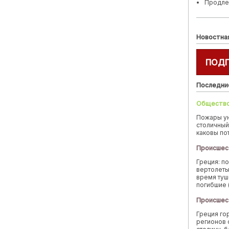
Продле
Новостна
ПОД
Последни
Обществ
Пожары у
столичный
каковы по
Происшес
Греция: п
вертолеты
время туш
погибшие 
Происшес
Греция го
регионов 