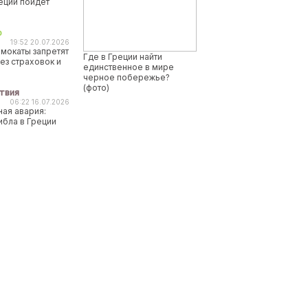
реции пойдет
о
19:52 20.07.2026
мокаты запретят
Где в Греции найти
ез страховок и
единственное в мире
черное побережье?
(фото)
твия
06:22 16.07.2026
ая авария:
ибла в Греции