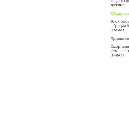
когда в Г
дождь?
Обществ
Электроса
в Греции б
шлемов
Происшес
Смертельн
семья пог
(видео)