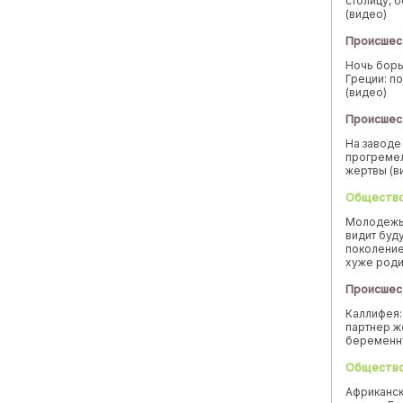
столицу, 
(видео)
Происшес
Ночь борь
Греции: п
(видео)
Происшес
На заводе
прогремел
жертвы (в
Обществ
Молодежь
видит буд
поколение
хуже род
Происшес
Каллифея:
партнер ж
беремен
Обществ
Африканск