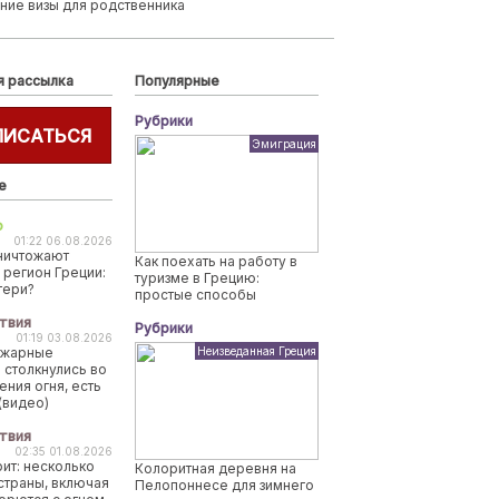
ние визы для родственника
я рассылка
Популярные
Рубрики
ПИСАТЬСЯ
Эмиграция
е
о
01:22 06.08.2026
ничтожают
Как поехать на работу в
 регион Греции:
туризме в Грецию:
тери?
простые способы
твия
Рубрики
01:19 03.08.2026
ожарные
Неизведанная Греция
 столкнулись во
ения огня, есть
(видео)
твия
02:35 01.08.2026
рит: несколько
Колоритная деревня на
страны, включая
Пелопоннесе для зимнего