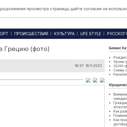
 продолжения просмотра страницы дайте согласие на использо
ОРТ
ПРОИСШЕСТВИЯ
КУЛЬТУРА
LIFE STYLE
РУССКОГ
 Грецию (фото)
Бизнес Ка
Рождест
Уроки г
18:37 18.11.2023
20/40-
Сниму 
Репети
Юридичес
Внимани
ожида
Граждан
аттеста
Как раз
Поменя
Как гра
договор