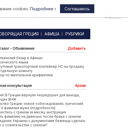
вание cookies.
Подробнее ›
Соглашаюсь
Афины
ОВОРЯЩАЯ ГРЕЦИЯ
АФИША
РУБРИКИ
талог - Объявления
Добавить
венский базар в Афинах
реческого языка
футовый транспортный контейнер HC на продажу
отдельную комнату
тор по ментальной арифметике
кая консультация
Архив
е! В Греции вернули «коридоры» для выезда,
ющих ВНЖ
ство Греции: новое собеседование, греческий
т и фамилия мужа (подробности)
вестись с греком за месяц: инструкция
ть фамилию на девичью после брака с греком
жданке Украины с документами беженца сделать
 о сожительстве с греком?