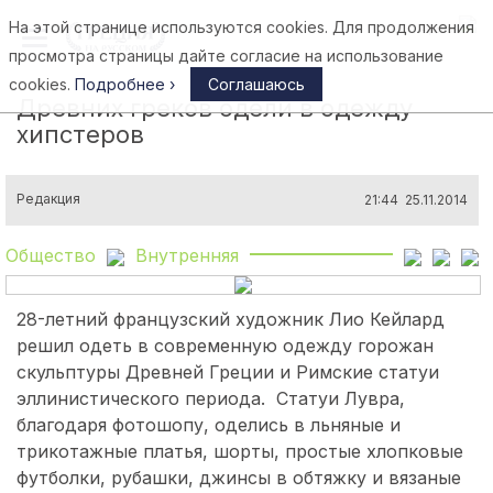
На этой странице используются cookies. Для продолжения
Афины
просмотра страницы дайте согласие на использование
cookies.
Подробнее ›
Соглашаюсь
Древних греков одели в одежду
хипстеров
Редакция
21:44 25.11.2014
Общество
Внутренняя
28-летний французский художник Лио Кейлард
решил одеть в современную одежду горожан
скульптуры Древней Греции и Римские статуи
эллинистического периода.
Статуи Лувра,
благодаря фотошопу, оделись в льняные и
трикотажные платья, шорты, простые хлопковые
футболки, рубашки, джинсы в обтяжку и вязаные