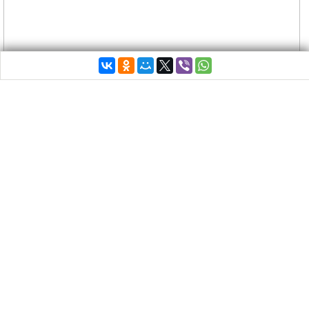
По всей Греции в среду, 10 июня, закроются
аптеки на 24 часа.
Профсоюзы фармацевтов проводят