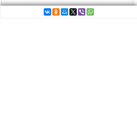
Греческие власти проблему мигрантов, запертых
на границе со Скопьей (Бывшая Югославская
Республика Македония), решили просто – свезли
почти 2,5 тысячи нелегальных мигрантов,
которых отказались принять другие страны