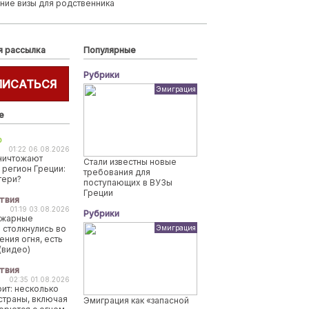
ние визы для родственника
я рассылка
Популярные
Рубрики
ПИСАТЬСЯ
Эмиграция
е
о
01:22 06.08.2026
ничтожают
Стали известны новые
 регион Греции:
требования для
тери?
поступающих в ВУЗы
Греции
твия
01:19 03.08.2026
Рубрики
ожарные
 столкнулись во
Эмиграция
ения огня, есть
(видео)
твия
02:35 01.08.2026
рит: несколько
страны, включая
Эмиграция как «запасной