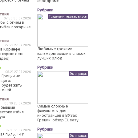
борются с огнем
аэродром»
Рубрики
твия
Традиции, нравы, вкусы
07:50 30.07.2026
бы с огнём в
огибли пожарные
твия
22:22 27.07.2026
Любимые греками
 в Коринфе
кальмары вошли в список
 взрыв: есть
лучших блюд
идео)
Рубрики
о
05:21 27.07.2026
Эмиграция
 Греции не
ущего:
 будет жить
ителей
твия
00:16 25.07.2026
Самые сложные
 бывший
факультеты для
естоко избил
иностранцев в ВУЗах
ную
Греции: обзор EUeasy
о
Рубрики
02:15 21.07.2026
ая пыль, +41:
Эмиграция