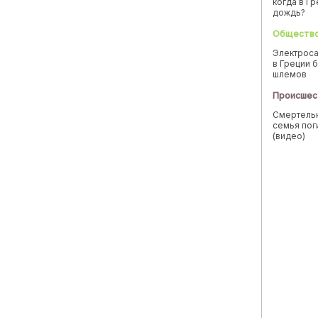
когда в Г
дождь?
Обществ
Электроса
в Греции б
шлемов
Происшес
Смертельн
семья пог
(видео)