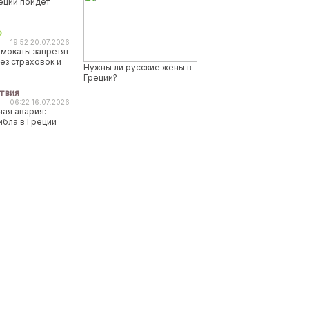
реции пойдет
о
19:52 20.07.2026
мокаты запретят
ез страховок и
Нужны ли русские жёны в
Греции?
твия
06:22 16.07.2026
ая авария:
ибла в Греции