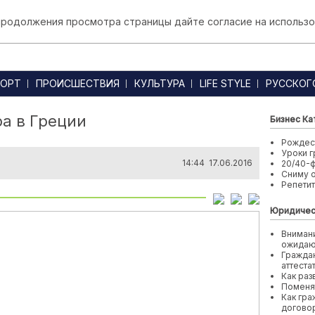
 продолжения просмотра страницы дайте согласие на использо
ОРТ
ПРОИСШЕСТВИЯ
КУЛЬТУРА
LIFE STYLE
РУССКОГ
ра в Греции
Бизнес Ка
Рождест
Уроки г
14:44 17.06.2016
20/40-
Сниму 
Репети
Юридичес
Внимани
ожида
Граждан
аттеста
Как раз
Поменя
Как гра
договор