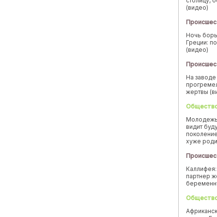
столицу, 
(видео)
Происшес
Ночь борь
Греции: п
(видео)
Происшес
На заводе
прогремел
жертвы (в
Обществ
Молодежь
видит буд
поколение
хуже род
Происшес
Каллифея:
партнер ж
беремен
Обществ
Африканск