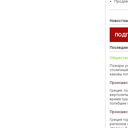
Продле
Новостна
ПОД
Последни
Обществ
Пожары у
столичный
каковы по
Происшес
Греция: п
вертолеты
время туш
погибшие 
Происшес
Греция го
регионов 