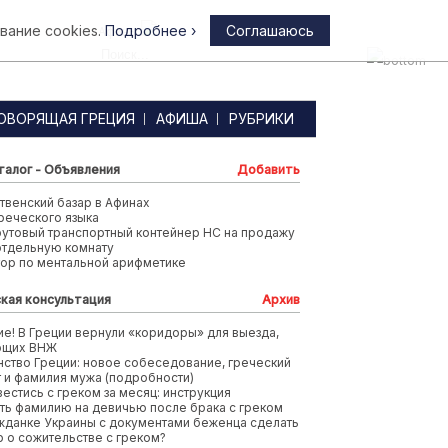
вание cookies.
Подробнее ›
Соглашаюсь
Афины
ОВОРЯЩАЯ ГРЕЦИЯ
АФИША
РУБРИКИ
талог - Объявления
Добавить
венский базар в Афинах
реческого языка
футовый транспортный контейнер HC на продажу
отдельную комнату
тор по ментальной арифметике
кая консультация
Архив
е! В Греции вернули «коридоры» для выезда,
ющих ВНЖ
ство Греции: новое собеседование, греческий
т и фамилия мужа (подробности)
вестись с греком за месяц: инструкция
ть фамилию на девичью после брака с греком
жданке Украины с документами беженца сделать
 о сожительстве с греком?