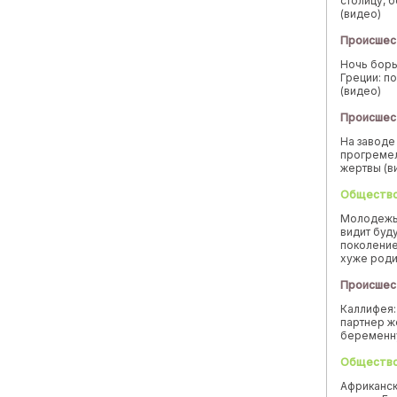
столицу, 
(видео)
Происшес
Ночь борь
Греции: п
(видео)
Происшес
На заводе
прогремел
жертвы (в
Обществ
Молодежь
видит буд
поколение
хуже род
Происшес
Каллифея:
партнер ж
беремен
Обществ
Африканск