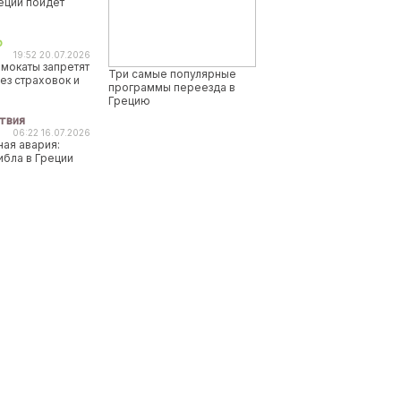
реции пойдет
о
19:52 20.07.2026
мокаты запретят
Три самые популярные
ез страховок и
программы переезда в
Грецию
твия
06:22 16.07.2026
ая авария:
ибла в Греции