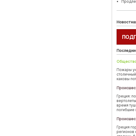
Продле
Новостна
ПОД
Последни
Обществ
Пожары у
столичный
каковы по
Происшес
Греция: п
вертолеты
время туш
погибшие 
Происшес
Греция го
регионов 