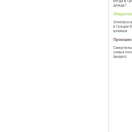
когда в Г
дождь?
Обществ
Электроса
в Греции б
шлемов
Происшес
Смертельн
семья пог
(видео)