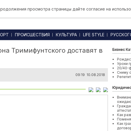
 продолжения просмотра страницы дайте согласие на использо
ОРТ
ПРОИСШЕСТВИЯ
КУЛЬТУРА
LIFE STYLE
РУССКОГ
на Тримифунтского доставят в
Бизнес Ка
Рождест
Уроки г
20/40-
Сниму 
09:19 10.08.2018
Репети
Юридичес
Внимани
ожида
Граждан
аттеста
Как раз
Поменя
Как гра
договор