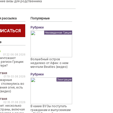
ние визы для родственника
я рассылка
Популярные
Рубрики
ПИСАТЬСЯ
Неизведанная Греция
е
о
01:22 06.08.2026
ничтожают
Волшебный остров
 регион Греции:
недалеко от Афин: о нем
тери?
мечтали Beatles (видео)
твия
Рубрики
01:19 03.08.2026
ожарные
Эмиграция
 столкнулись во
ения огня, есть
(видео)
твия
02:35 01.08.2026
рит: несколько
В какие ВУЗы поступать
страны, включая
гражданам и выпускникам