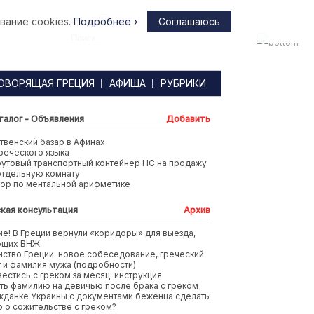
вание cookies.
Подробнее ›
Соглашаюсь
Афины
ОВОРЯЩАЯ ГРЕЦИЯ
АФИША
РУБРИКИ
талог - Объявления
Добавить
венский базар в Афинах
реческого языка
футовый транспортный контейнер HC на продажу
отдельную комнату
тор по ментальной арифметике
кая консультация
Архив
е! В Греции вернули «коридоры» для выезда,
ющих ВНЖ
ство Греции: новое собеседование, греческий
т и фамилия мужа (подробности)
вестись с греком за месяц: инструкция
ть фамилию на девичью после брака с греком
жданке Украины с документами беженца сделать
 о сожительстве с греком?