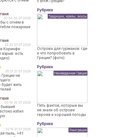
борются с огнем
с ВНЖ Греции?
Рубрики
твия
Традиции, нравы, вкусы
07:50 30.07.2026
бы с огнём в
огибли пожарные
твия
22:22 27.07.2026
Острова для гурманов: где
 в Коринфе
и что попробовать в
 взрыв: есть
Греции? (фото)
идео)
Рубрики
о
05:21 27.07.2026
Неизведанная Греция
 Греции не
ущего:
 будет жить
ителей
твия
00:16 25.07.2026
Пять фактов, которые вы
 бывший
не знали об острове
естоко избил
героев и хорошей погоды
ную
Рубрики
о
02:15 21.07.2026
Эмиграция
ая пыль, +41: