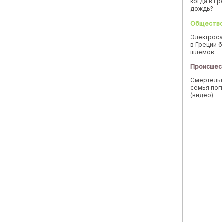
когда в Г
дождь?
Обществ
Электроса
в Греции б
шлемов
Происшес
Смертельн
семья пог
(видео)