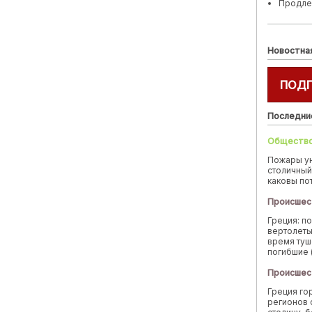
Продле
Новостна
ПОД
Последни
Обществ
Пожары у
столичный
каковы по
Происшес
Греция: п
вертолеты
время туш
погибшие 
Происшес
Греция го
регионов 