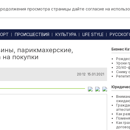
 продолжения просмотра страницы дайте согласие на использо
ОРТ
ПРОИСШЕСТВИЯ
КУЛЬТУРА
LIFE STYLE
РУССКОГ
зины, парикмахерские,
Бизнес Ка
а на покупки
Рождест
Уроки г
20/40-
Сниму 
20:12 15.01.2021
Репети
Юридичес
Внимани
ожида
Граждан
аттеста
Как раз
Поменя
Как гра
договор