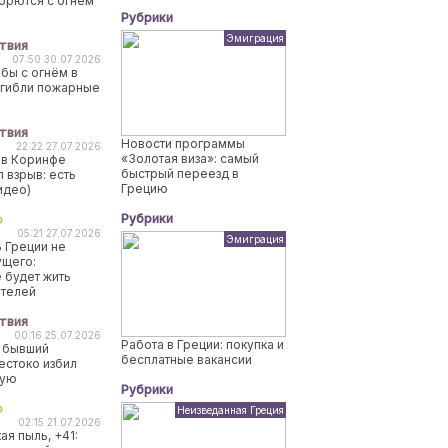
борются с огнем
Рубрики
Эмиграция
твия
07:50 30.07.2026
бы с огнём в
огибли пожарные
твия
Новости программы
22:22 27.07.2026
«Золотая виза»: самый
 в Коринфе
быстрый переезд в
 взрыв: есть
Грецию
идео)
Рубрики
о
05:21 27.07.2026
Эмиграция
 Греции не
ущего:
 будет жить
ителей
твия
00:16 25.07.2026
Работа в Греции: покупка и
 бывший
бесплатные вакансии
естоко избил
ную
Рубрики
о
Неизведанная Греция
02:15 21.07.2026
ая пыль, +41: