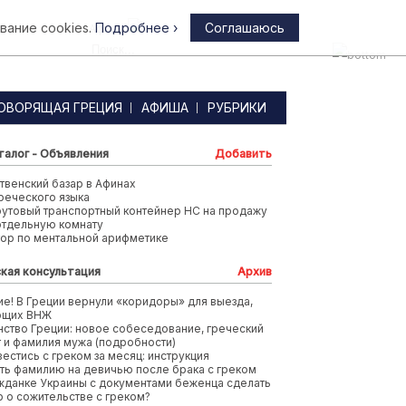
вание cookies.
Подробнее ›
Соглашаюсь
Афины
ОВОРЯЩАЯ ГРЕЦИЯ
АФИША
РУБРИКИ
талог - Объявления
Добавить
венский базар в Афинах
реческого языка
футовый транспортный контейнер HC на продажу
отдельную комнату
тор по ментальной арифметике
кая консультация
Архив
е! В Греции вернули «коридоры» для выезда,
ющих ВНЖ
ство Греции: новое собеседование, греческий
т и фамилия мужа (подробности)
вестись с греком за месяц: инструкция
ть фамилию на девичью после брака с греком
жданке Украины с документами беженца сделать
 о сожительстве с греком?