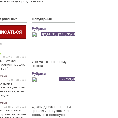
ние визы для родственника
я рассылка
Популярные
Рубрики
ПИСАТЬСЯ
Традиции, нравы, вкусы
е
о
01:22 06.08.2026
ничтожают
Долма – в пост всему
 регион Греции:
голова
тери?
Рубрики
твия
Эмиграция
01:19 03.08.2026
ожарные
 столкнулись во
ения огня, есть
(видео)
твия
Сдаем документы в ВУЗ
02:35 01.08.2026
рит: несколько
Греции: инструкция для
страны, включая
россиян и белорусов