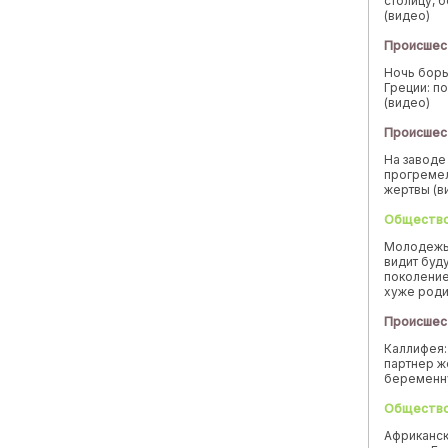
столицу, 
(видео)
Происшес
Ночь борь
Греции: п
(видео)
Происшес
На заводе
прогремел
жертвы (в
Обществ
Молодежь
видит буд
поколение
хуже род
Происшес
Каллифея:
партнер ж
беремен
Обществ
Африканск