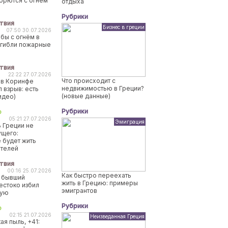
борются с огнем
отдыха
Рубрики
твия
Бизнес в греции
07:50 30.07.2026
бы с огнём в
огибли пожарные
твия
22:22 27.07.2026
Что происходит с
 в Коринфе
недвижимостью в Греции?
 взрыв: есть
(новые данные)
идео)
Рубрики
о
05:21 27.07.2026
Эмиграция
 Греции не
ущего:
 будет жить
ителей
твия
00:16 25.07.2026
Как быстро переехать
 бывший
жить в Грецию: примеры
естоко избил
эмигрантов
ную
Рубрики
о
02:15 21.07.2026
Неизведанная Греция
ая пыль, +41: