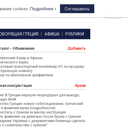
вание cookies.
Подробнее ›
Соглашаюсь
Афины
ОВОРЯЩАЯ ГРЕЦИЯ
АФИША
РУБРИКИ
талог - Объявления
Добавить
венский базар в Афинах
реческого языка
футовый транспортный контейнер HC на продажу
отдельную комнату
тор по ментальной арифметике
кая консультация
Архив
е! В Греции вернули «коридоры» для выезда,
ющих ВНЖ
ство Греции: новое собеседование, греческий
т и фамилия мужа (подробности)
вестись с греком за месяц: инструкция
ть фамилию на девичью после брака с греком
жданке Украины с документами беженца сделать
 о сожительстве с греком?