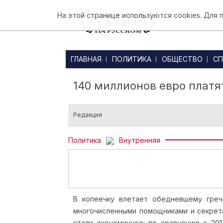
На этой странице используются cookies. Для
ГЛАВНАЯ
ПОЛИТИКА
ОБЩЕСТВО
СП
140 миллионов евро платя
Редакция
Политика
Внутренняя
В копеечку влетает обедневшему греч
многочисленными помощниками и секрет
стали экономичнее: по сравнению с 20