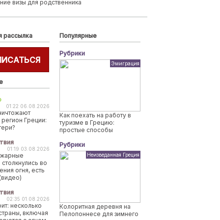
ние визы для родственника
я рассылка
Популярные
Рубрики
ПИСАТЬСЯ
Эмиграция
е
о
01:22 06.08.2026
ничтожают
Как поехать на работу в
 регион Греции:
туризме в Грецию:
тери?
простые способы
твия
Рубрики
01:19 03.08.2026
ожарные
Неизведанная Греция
 столкнулись во
ения огня, есть
(видео)
твия
02:35 01.08.2026
рит: несколько
Колоритная деревня на
страны, включая
Пелопоннесе для зимнего