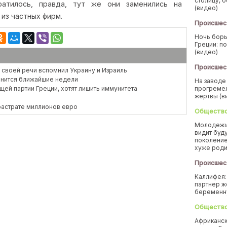
столицу, 
ратилось, правда, тут же они заменились на
(видео)
из частных фирм.
Происшес
Ночь борь
Греции: п
(видео)
Происшес
 в своей речи вспомнил Украину и Израиль
менится ближайшие недели
На заводе
щей партии Греции, хотят лишить иммунитета
прогремел
жертвы (в
растрате миллионов евро
Обществ
Молодежь
видит буд
поколение
хуже род
Происшес
Каллифея:
партнер ж
беремен
Обществ
Африканск