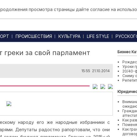
 продолжения просмотра страницы дайте согласие на использо
ОРТ
ПРОИСШЕСТВИЯ
КУЛЬТУРА
LIFE STYLE
РУССКОГ
т греки за свой парламент
Бизнес Ка
Рождест
Уроки г
15:55 21.10.2014
20/40-
Сниму 
Репети
Юридичес
Внимани
ожида
Граждан
аттеста
Как раз
ескому народу его же народные избранники с
Поменя
арями.
Депутаты радостно рапортовали, что они
Как гра
договор
14 годом бюджет парламента Греции на 2015-ый