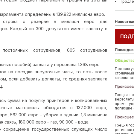
Продле
парламента определены в 139.922 миллиона евро.
ет строка о резерве в миллион евро для
Новостна
ов. Каждый из 300 депутатов имеет заплату в
ПОД
постоянных сотрудников, 605 сотрудников
Последни
Обществ
ьных пособий) заплата у персонала 1.368 евро.
Пожары у
ков на поездки внеурочные часы, то есть после
столичный
каковы по
азом, если добавить доплаты, то средняя зарплата
ц.
Происшес
Греция: п
вертолеты
сь сумма на покупку принтеров и копировальных
время туш
зочные материалы обходятся в 132.000 евро,
погибшие 
ро, 563.000 евро – уборка в здании, 1,3 миллиона
Происшес
 связь, 180.000 евро – газ, 90.000 – вода.
Греция го
о сокращение государственных служащих число
регионов 