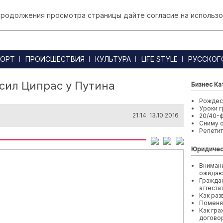
 продолжения просмотра страницы дайте согласие на использо
ОРТ
ПРОИСШЕСТВИЯ
КУЛЬТУРА
LIFE STYLE
РУССКОГ
осил Ципрас у Путина
Бизнес Ка
Рождест
Уроки г
21:14 13.10.2016
20/40-
Сниму 
Репети
Юридичес
Внимани
ожида
Граждан
аттеста
Как раз
Поменя
Как гра
договор