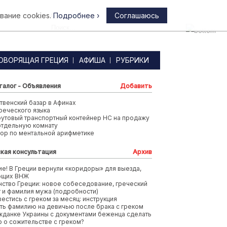
вание cookies.
Подробнее ›
Соглашаюсь
Афины
ОВОРЯЩАЯ ГРЕЦИЯ
АФИША
РУБРИКИ
талог - Объявления
Добавить
венский базар в Афинах
реческого языка
футовый транспортный контейнер HC на продажу
отдельную комнату
тор по ментальной арифметике
кая консультация
Архив
е! В Греции вернули «коридоры» для выезда,
ющих ВНЖ
ство Греции: новое собеседование, греческий
т и фамилия мужа (подробности)
вестись с греком за месяц: инструкция
ть фамилию на девичью после брака с греком
жданке Украины с документами беженца сделать
 о сожительстве с греком?