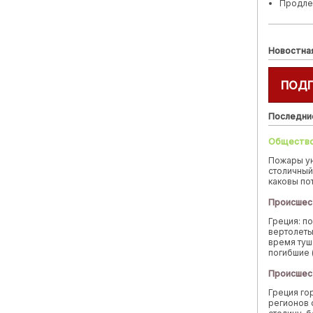
Продле
Новостна
ПОД
Последни
Обществ
Пожары у
столичный
каковы по
Происшес
Греция: п
вертолеты
время туш
погибшие 
Происшес
Греция го
регионов 