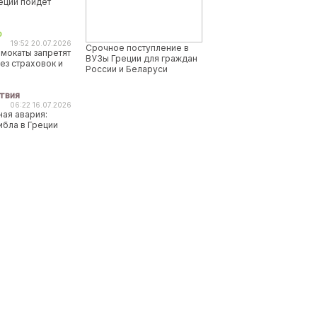
реции пойдет
о
19:52 20.07.2026
Срочное поступление в
мокаты запретят
ВУЗы Греции для граждан
ез страховок и
России и Беларуси
твия
06:22 16.07.2026
ая авария:
ибла в Греции