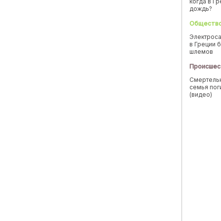
когда в Г
дождь?
Обществ
Электроса
в Греции б
шлемов
Происшес
Смертельн
семья пог
(видео)