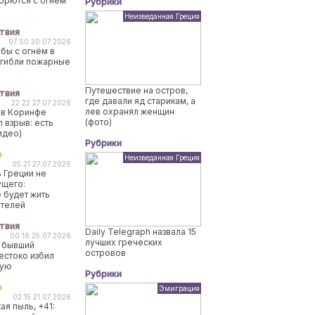
борются с огнем
Рубрики
Неизведанная Греция
твия
07:50 30.07.2026
бы с огнём в
огибли пожарные
Путешествие на остров,
твия
где давали яд старикам, а
22:22 27.07.2026
лев охранял женщин
 в Коринфе
(фото)
 взрыв: есть
идео)
Рубрики
о
Неизведанная Греция
05:21 27.07.2026
 Греции не
ущего:
 будет жить
ителей
твия
Daily Telegraph назвала 15
00:16 25.07.2026
лучших греческих
 бывший
островов
естоко избил
ную
Рубрики
о
Эмиграция
02:15 21.07.2026
ая пыль, +41: