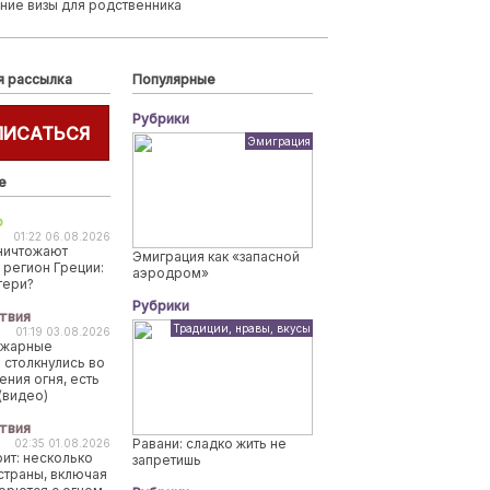
ние визы для родственника
я рассылка
Популярные
Рубрики
ПИСАТЬСЯ
Эмиграция
е
о
01:22 06.08.2026
ничтожают
Эмиграция как «запасной
 регион Греции:
аэродром»
тери?
Рубрики
твия
Традиции, нравы, вкусы
01:19 03.08.2026
ожарные
 столкнулись во
ения огня, есть
(видео)
твия
Равани: сладко жить не
02:35 01.08.2026
рит: несколько
запретишь
страны, включая