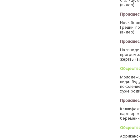
столицу, 
(видео)
Происшес
Ночь борь
Греции: п
(видео)
Происшес
На заводе
прогремел
жертвы (в
Обществ
Молодежь
видит буд
поколение
хуже род
Происшес
Каллифея:
партнер ж
беремен
Обществ
Африканск