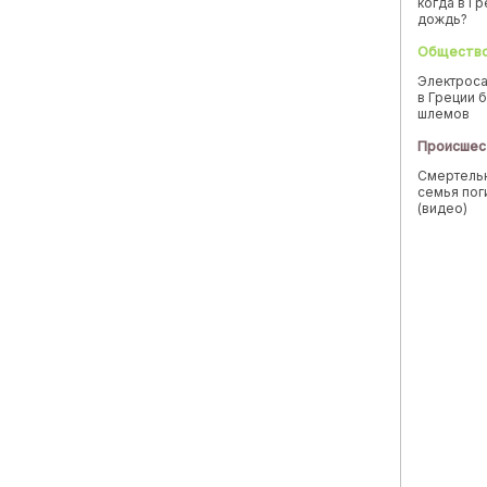
когда в Г
дождь?
Обществ
Электроса
в Греции б
шлемов
Происшес
Смертельн
семья пог
(видео)