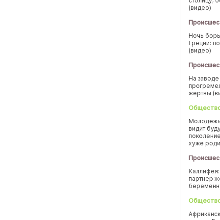
столицу, 
(видео)
Происшес
Ночь борь
Греции: п
(видео)
Происшес
На заводе
прогремел
жертвы (в
Обществ
Молодежь
видит буд
поколение
хуже род
Происшес
Каллифея:
партнер ж
беремен
Обществ
Африканск