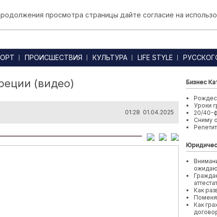
 продолжения просмотра страницы дайте согласие на использо
ОРТ
ПРОИСШЕСТВИЯ
КУЛЬТУРА
LIFE STYLE
РУССКОГ
реции (видео)
Бизнес Ка
Рождест
Уроки г
01:28 01.04.2025
20/40-
Сниму 
Репети
Юридичес
Внимани
ожида
Граждан
аттеста
Как раз
Поменя
Как гра
договор