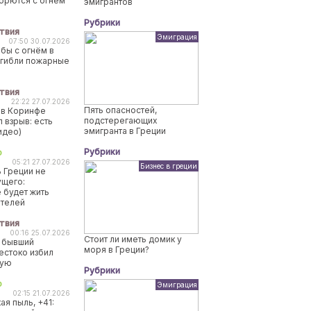
борются с огнем
эмигрантов
Рубрики
твия
Эмиграция
07:50 30.07.2026
бы с огнём в
огибли пожарные
твия
22:22 27.07.2026
Пять опасностей,
 в Коринфе
подстерегающих
 взрыв: есть
эмигранта в Греции
идео)
Рубрики
о
05:21 27.07.2026
Бизнес в греции
 Греции не
ущего:
 будет жить
ителей
твия
00:16 25.07.2026
Стоит ли иметь домик у
 бывший
моря в Греции?
естоко избил
ную
Рубрики
о
Эмиграция
02:15 21.07.2026
ая пыль, +41: