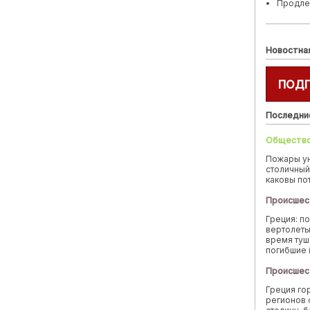
Продле
Новостна
ПОД
Последни
Обществ
Пожары у
столичный
каковы по
Происшес
Греция: п
вертолеты
время туш
погибшие 
Происшес
Греция го
регионов 