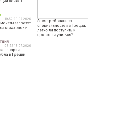
реции пойдет
о
19:52 20.07.2026
8 востребованных
мокаты запретят
специальностей в Греции:
ез страховок и
легко ли поступить и
просто ли учиться?
твия
06:22 16.07.2026
ая авария:
ибла в Греции