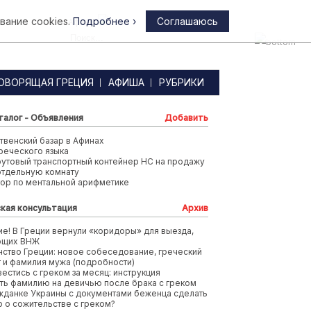
вание cookies.
Подробнее ›
Соглашаюсь
Афины
ОВОРЯЩАЯ ГРЕЦИЯ
АФИША
РУБРИКИ
талог - Объявления
Добавить
венский базар в Афинах
реческого языка
футовый транспортный контейнер HC на продажу
отдельную комнату
тор по ментальной арифметике
кая консультация
Архив
е! В Греции вернули «коридоры» для выезда,
ющих ВНЖ
ство Греции: новое собеседование, греческий
т и фамилия мужа (подробности)
вестись с греком за месяц: инструкция
ть фамилию на девичью после брака с греком
жданке Украины с документами беженца сделать
 о сожительстве с греком?