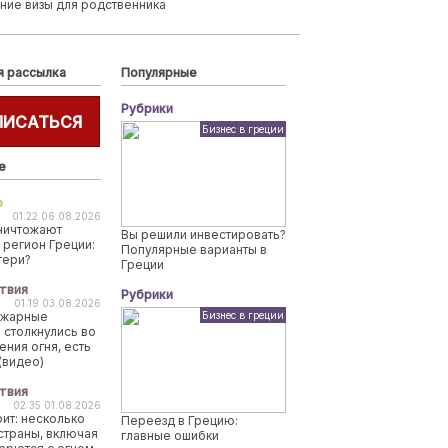
ние визы для родственника
я рассылка
Популярные
Рубрики
ПИСАТЬСЯ
Бизнес в греции
е
о
01:22 06.08.2026
ничтожают
Вы решили инвестировать?
 регион Греции:
Популярные варианты в
тери?
Греции
твия
Рубрики
01:19 03.08.2026
ожарные
Бизнес в греции
 столкнулись во
ения огня, есть
(видео)
твия
02:35 01.08.2026
рит: несколько
Переезд в Грецию:
страны, включая
главные ошибки