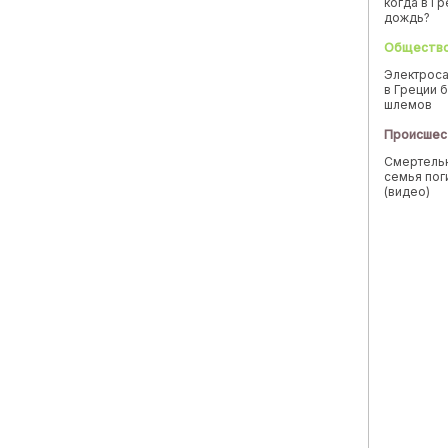
когда в Г
дождь?
Обществ
Электроса
в Греции б
шлемов
Происшес
Смертельн
семья пог
(видео)