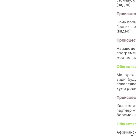
столицу, 
(видео)
Происшес
Ночь борь
Греции: п
(видео)
Происшес
На заводе
прогремел
жертвы (в
Обществ
Молодежь
видит буд
поколение
хуже род
Происшес
Каллифея:
партнер ж
беремен
Обществ
Африканск