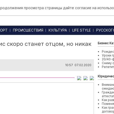
 продолжения просмотра страницы дайте согласие на использо
ОРТ
ПРОИСШЕСТВИЯ
КУЛЬТУРА
LIFE STYLE
РУССКОГ
 скоро станет отцом, но никак
Бизнес Ка
Рождест
Уроки г
20/40-
Сниму 
10:57 07.02.2020
Репети
Юридичес
Внимани
ожида
Граждан
аттеста
Как раз
Поменя
Как гра
договор