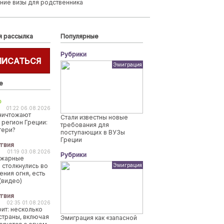
ние визы для родственника
я рассылка
Популярные
Рубрики
ПИСАТЬСЯ
Эмиграция
е
о
01:22 06.08.2026
ничтожают
Стали известны новые
 регион Греции:
требования для
тери?
поступающих в ВУЗы
Греции
твия
01:19 03.08.2026
Рубрики
ожарные
 столкнулись во
Эмиграция
ения огня, есть
(видео)
твия
02:35 01.08.2026
рит: несколько
страны, включая
Эмиграция как «запасной