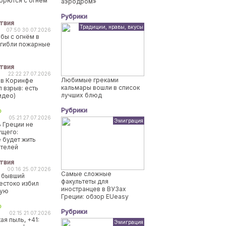
борются с огнем
аэродром»
Рубрики
твия
Традиции, нравы, вкусы
07:50 30.07.2026
бы с огнём в
огибли пожарные
твия
22:22 27.07.2026
Любимые греками
 в Коринфе
кальмары вошли в список
 взрыв: есть
лучших блюд
идео)
Рубрики
о
05:21 27.07.2026
Эмиграция
 Греции не
ущего:
 будет жить
ителей
твия
00:16 25.07.2026
Самые сложные
 бывший
факультеты для
естоко избил
иностранцев в ВУЗах
ную
Греции: обзор EUeasy
о
Рубрики
02:15 21.07.2026
ая пыль, +41:
Эмиграция