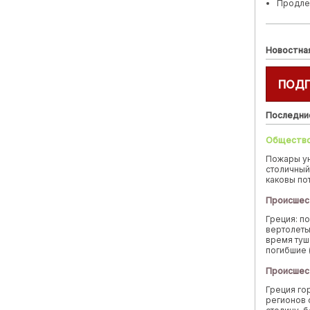
Продле
Новостна
ПОД
Последни
Обществ
Пожары у
столичный
каковы по
Происшес
Греция: п
вертолеты
время туш
погибшие 
Происшес
Греция го
регионов 