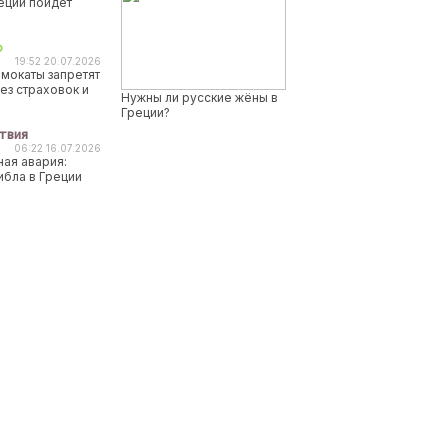
реции пойдет
о
19:52 20.07.2026
мокаты запретят
ез страховок и
Нужны ли русские жёны в
Греции?
твия
06:22 16.07.2026
ая авария:
ибла в Греции