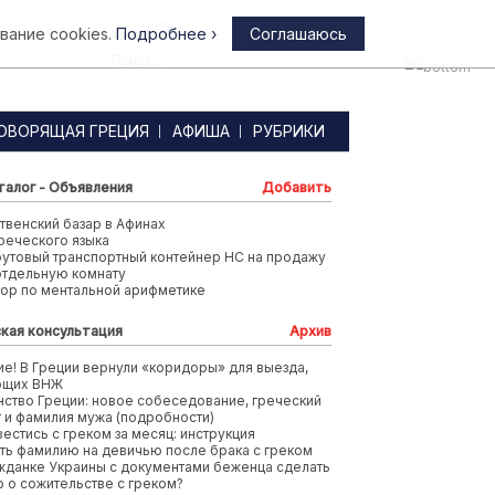
вание cookies.
Подробнее ›
Соглашаюсь
Афины
ОВОРЯЩАЯ ГРЕЦИЯ
АФИША
РУБРИКИ
талог - Объявления
Добавить
венский базар в Афинах
реческого языка
футовый транспортный контейнер HC на продажу
отдельную комнату
тор по ментальной арифметике
кая консультация
Архив
е! В Греции вернули «коридоры» для выезда,
ющих ВНЖ
ство Греции: новое собеседование, греческий
т и фамилия мужа (подробности)
вестись с греком за месяц: инструкция
ть фамилию на девичью после брака с греком
жданке Украины с документами беженца сделать
 о сожительстве с греком?