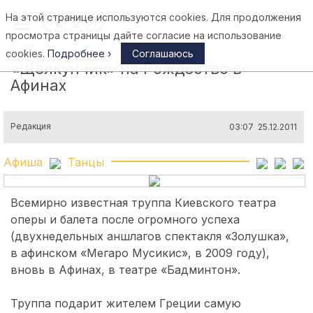
На этой странице используются cookies. Для продолжения
Афины
просмотра страницы дайте согласие на использование
cookies.
Подробнее ›
Соглашаюсь
«Щелкунчик» на Рождество в
Афинах
Редакция
03:07 25.12.2011
Афиша
Танцы
Всемирно известная труппа Киевского театра
оперы и балета после огромного успеха
(двухнедельных аншлагов спектакля «Золушка»,
в афинском «Мегаро Мусикис», в 2009 году),
вновь в Афинах, в театре «Бадминтон».
Труппа подарит жителем Греции самую