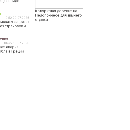
реции пойдет
Колоритная деревня на
о
Пелопоннесе для зимнего
19:52 20.07.2026
отдыха
мокаты запретят
ез страховок и
твия
06:22 16.07.2026
ая авария:
ибла в Греции