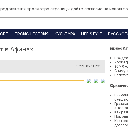
 продолжения просмотра страницы дайте согласие на использо
ОРТ
ПРОИСШЕСТВИЯ
КУЛЬТУРА
LIFE STYLE
РУССКОГ
т в Афинах
Бизнес Ка
Рождест
Уроки г
17:21 09.11.2015
20/40-
Сниму 
Репети
Юридичес
Внимани
ожида
Граждан
аттеста
Как раз
Поменя
Как гра
договор