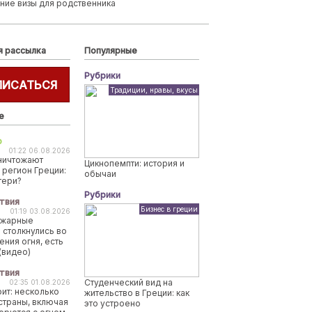
ние визы для родственника
я рассылка
Популярные
Рубрики
ПИСАТЬСЯ
Традиции, нравы, вкусы
е
о
01:22 06.08.2026
ничтожают
Цикнопемпти: история и
 регион Греции:
обычаи
тери?
Рубрики
твия
Бизнес в греции
01:19 03.08.2026
ожарные
 столкнулись во
ения огня, есть
(видео)
твия
Студенческий вид на
02:35 01.08.2026
рит: несколько
жительство в Греции: как
страны, включая
это устроено