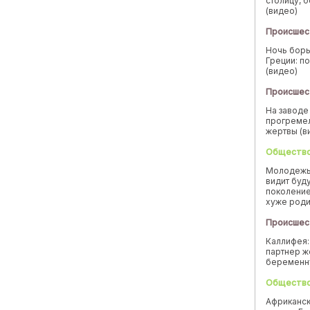
столицу, 
(видео)
Происшес
Ночь борь
Греции: п
(видео)
Происшес
На заводе
прогремел
жертвы (в
Обществ
Молодежь
видит буд
поколение
хуже род
Происшес
Каллифея:
партнер ж
беремен
Обществ
Африканск