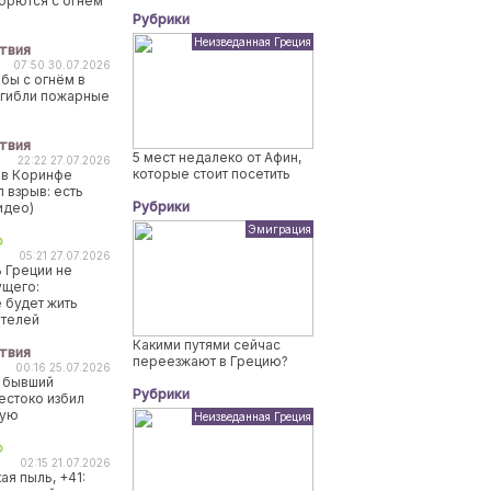
борются с огнем
Рубрики
Неизведанная Греция
твия
07:50 30.07.2026
бы с огнём в
огибли пожарные
твия
5 мест недалеко от Афин,
22:22 27.07.2026
которые стоит посетить
 в Коринфе
 взрыв: есть
Рубрики
идео)
Эмиграция
о
05:21 27.07.2026
 Греции не
ущего:
 будет жить
ителей
Какими путями сейчас
твия
переезжают в Грецию?
00:16 25.07.2026
 бывший
Рубрики
естоко избил
ную
Неизведанная Греция
о
02:15 21.07.2026
ая пыль, +41: