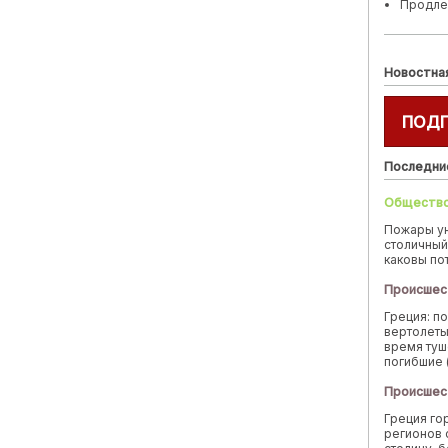
Продле
Новостна
ПОД
Последни
Обществ
Пожары у
столичный
каковы по
Происшес
Греция: п
вертолеты
время туш
погибшие 
Происшес
Греция го
регионов 