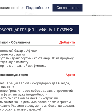
вание cookies.
Подробнее ›
Соглашаюсь
Афины
ОВОРЯЩАЯ ГРЕЦИЯ
АФИША
РУБРИКИ
талог - Объявления
Добавить
венский базар в Афинах
реческого языка
футовый транспортный контейнер HC на продажу
отдельную комнату
тор по ментальной арифметике
кая консультация
Архив
е! В Греции вернули «коридоры» для выезда,
ющих ВНЖ
ство Греции: новое собеседование, греческий
т и фамилия мужа (подробности)
вестись с греком за месяц: инструкция
ть фамилию на девичью после брака с греком
жданке Украины с документами беженца сделать
 о сожительстве с греком?