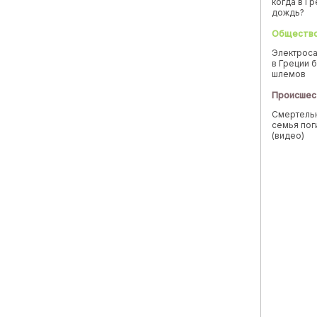
когда в Г
дождь?
Обществ
Электроса
в Греции б
шлемов
Происшес
Смертельн
семья пог
(видео)