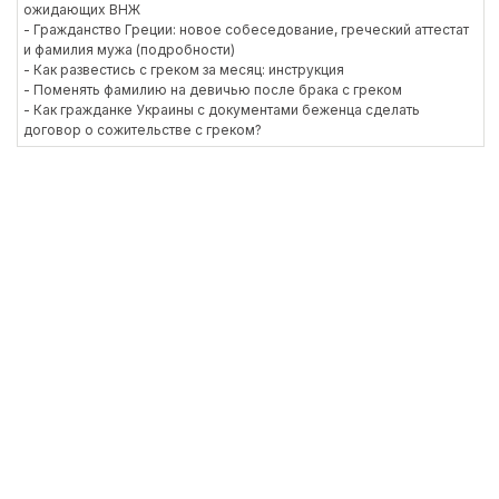
ожидающих ВНЖ
- Гражданство Греции: новое собеседование, греческий аттестат
и фамилия мужа (подробности)
- Как развестись с греком за месяц: инструкция
- Поменять фамилию на девичью после брака с греком
- Как гражданке Украины с документами беженца сделать
договор о сожительстве с греком?