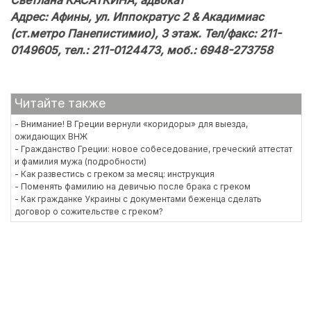
Светлана КАСАТКИНА, адвокат
Адрес: Афины, ул. Иппократус 2 & Акадимиас
(ст.метро Панепистимио), 3 этаж. Тел/факс: 211-
0149605, тел.: 211-0124473, моб.: 6948-273758
Читайте также
- Внимание! В Греции вернули «коридоры» для выезда,
ожидающих ВНЖ
- Гражданство Греции: новое собеседование, греческий аттестат
и фамилия мужа (подробности)
- Как развестись с греком за месяц: инструкция
- Поменять фамилию на девичью после брака с греком
- Как гражданке Украины с документами беженца сделать
договор о сожительстве с греком?