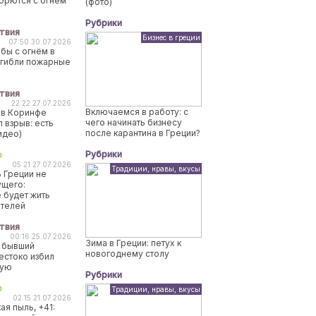
борются с огнем
(фото)
Рубрики
твия
Бизнес в греции
07:50 30.07.2026
бы с огнём в
огибли пожарные
твия
22:22 27.07.2026
Включаемся в работу: с
 в Коринфе
чего начинать бизнесу
 взрыв: есть
после карантина в Греции?
идео)
Рубрики
о
05:21 27.07.2026
Традиции, нравы, вкусы
 Греции не
ущего:
 будет жить
ителей
твия
00:16 25.07.2026
Зима в Греции: петух к
 бывший
новогоднему столу
естоко избил
ную
Рубрики
о
Традиции, нравы, вкусы
02:15 21.07.2026
ая пыль, +41: