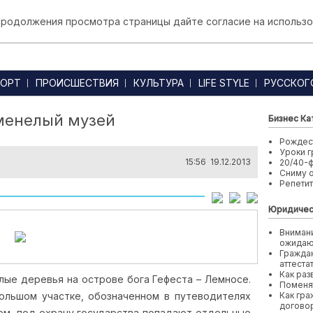
 продолжения просмотра страницы дайте согласие на использо
ОРТ
ПРОИСШЕСТВИЯ
КУЛЬТУРА
LIFE STYLE
РУССКОГ
менелый музей
Бизнес Ка
Рождест
Уроки г
15:56 19.12.2013
20/40-
Сниму 
Репети
Юридичес
Внимани
ожида
Граждан
аттеста
Как раз
лые деревья на острове бога Гефеста – Лемносе.
Поменя
ольшом участке, обозначенном в путеводителях
Как гра
договор
ом, под охрану государства попадают отдельные