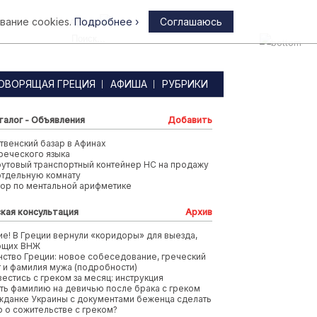
вание cookies.
Подробнее ›
Соглашаюсь
Афины
ОВОРЯЩАЯ ГРЕЦИЯ
АФИША
РУБРИКИ
талог - Объявления
Добавить
венский базар в Афинах
реческого языка
футовый транспортный контейнер HC на продажу
отдельную комнату
тор по ментальной арифметике
кая консультация
Архив
е! В Греции вернули «коридоры» для выезда,
ющих ВНЖ
ство Греции: новое собеседование, греческий
т и фамилия мужа (подробности)
вестись с греком за месяц: инструкция
ть фамилию на девичью после брака с греком
жданке Украины с документами беженца сделать
 о сожительстве с греком?