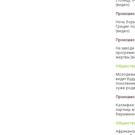
столицу, 
(видео)
Происшес
Ночь борь
Греции: п
(видео)
Происшес
На заводе
прогремел
жертвы (в
Обществ
Молодежь
видит буд
поколение
хуже род
Происшес
Каллифея:
партнер ж
беремен
Обществ
Африканск