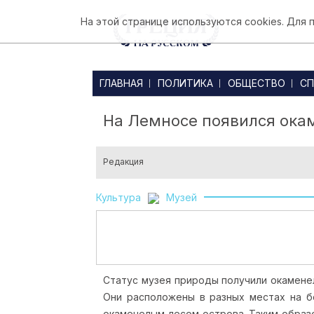
На этой странице используются cookies. Для
ГЛАВНАЯ
ПОЛИТИКА
ОБЩЕСТВО
СП
На Лемносе появился ока
Редакция
Культура
Музей
Статус музея природы получили окамене
Они расположены в разных местах на б
окаменелым лесом острова.
Таким образ