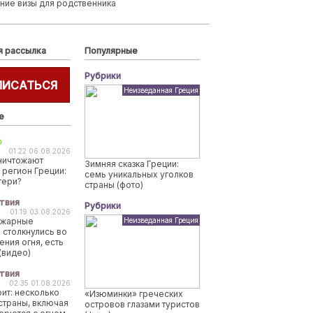
ние визы для родственника
я рассылка
Популярные
Рубрики
ПИСАТЬСЯ
Неизведанная Греция
е
о
01:22 06.08.2026
ничтожают
Зимняя сказка Греции:
 регион Греции:
семь уникальных уголков
тери?
страны (фото)
твия
Рубрики
01:19 03.08.2026
ожарные
Неизведанная Греция
 столкнулись во
ения огня, есть
(видео)
твия
02:35 01.08.2026
рит: несколько
«Изюминки» греческих
страны, включая
островов глазами туристов