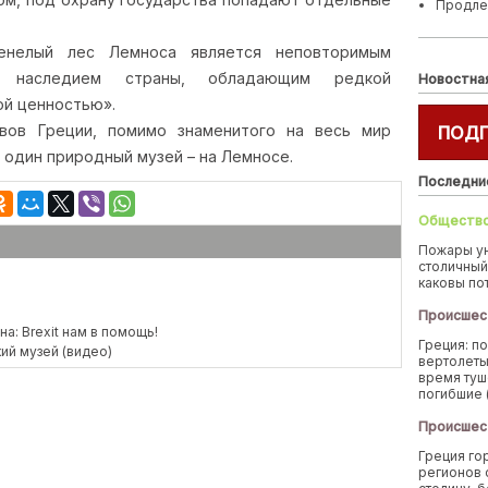
Продле
менелый лес Лемноса является неповторимым
 наследием страны, обладающим редкой
Новостна
ой ценностью».
вов Греции, помимо знаменитого на весь мир
ПОД
 один природный музей – на Лемносе.
Последни
Обществ
Пожары у
столичный
каковы по
Происшес
а: Brexit нам в помощь!
Греция: п
ий музей (видео)
вертолеты
время туш
погибшие 
Происшес
Греция го
регионов 