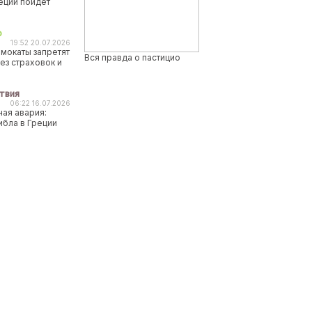
реции пойдет
о
19:52 20.07.2026
мокаты запретят
Вся правда о пастицио
ез страховок и
твия
06:22 16.07.2026
ая авария:
ибла в Греции