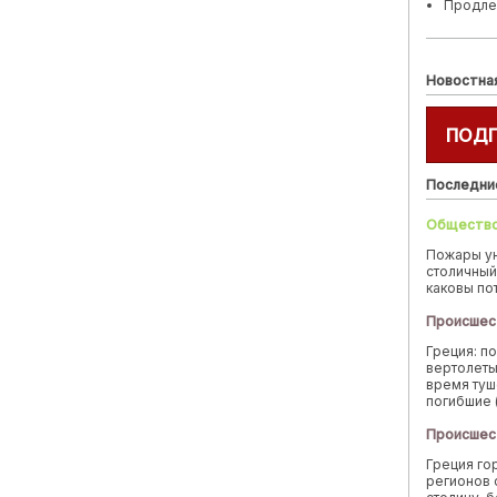
Продле
Новостна
ПОД
Последни
Обществ
Пожары у
столичный
каковы по
Происшес
Греция: п
вертолеты
время туш
погибшие 
Происшес
Греция го
регионов 