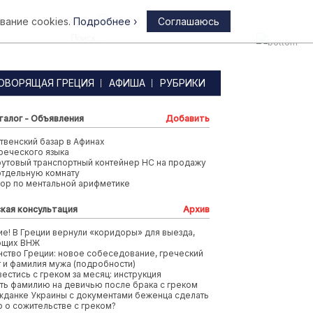
вание cookies.
Подробнее ›
Соглашаюсь
Афины
ОВОРЯЩАЯ ГРЕЦИЯ
АФИША
РУБРИКИ
талог - Объявления
Добавить
венский базар в Афинах
реческого языка
футовый транспортный контейнер HC на продажу
отдельную комнату
тор по ментальной арифметике
кая консультация
Архив
е! В Греции вернули «коридоры» для выезда,
ющих ВНЖ
ство Греции: новое собеседование, греческий
т и фамилия мужа (подробности)
вестись с греком за месяц: инструкция
ть фамилию на девичью после брака с греком
жданке Украины с документами беженца сделать
 о сожительстве с греком?