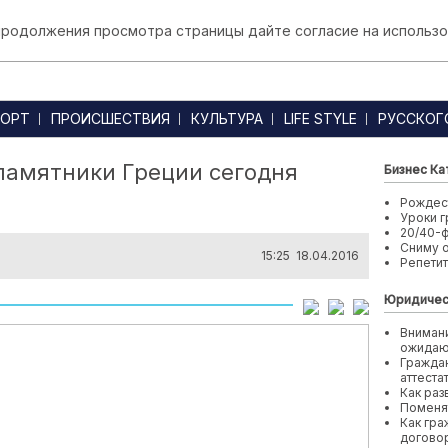
 продолжения просмотра страницы дайте согласие на использо
ОРТ
ПРОИСШЕСТВИЯ
КУЛЬТУРА
LIFE STYLE
РУССКОГ
памятники Греции сегодня
Бизнес Ка
Рождест
Уроки г
20/40-
Сниму 
15:25 18.04.2016
Репети
Юридичес
Внимани
ожида
Граждан
аттеста
Как раз
Поменя
Как гра
договор