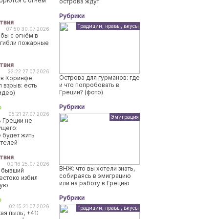
борются с огнем
острова ждут
Рубрики
твия
Традиции, нравы, вкусы
07:50 30.07.2026
бы с огнём в
огибли пожарные
твия
22:22 27.07.2026
Острова для гурманов: где
 в Коринфе
и что попробовать в
 взрыв: есть
Греции? (фото)
идео)
Рубрики
о
05:21 27.07.2026
Эмиграция
 Греции не
ущего:
 будет жить
ителей
твия
00:16 25.07.2026
ВНЖ: что вы хотели знать,
 бывший
собираясь в эмиграцию
естоко избил
или на работу в Грецию
ную
Рубрики
о
02:15 21.07.2026
Традиции, нравы, вкусы
ая пыль, +41: