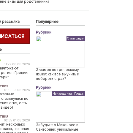
ние визы для родственника
я рассылка
Популярные
Рубрики
ПИСАТЬСЯ
Эмиграция
е
о
01:22 06.08.2026
ничтожают
Экзамен по греческому
 регион Греции:
языку: как все выучить и
тери?
побороть страх?
твия
Рубрики
01:19 03.08.2026
ожарные
Неизведанная Греция
 столкнулись во
ения огня, есть
(видео)
твия
02:35 01.08.2026
рит: несколько
Забудьте о Миконосе и
страны, включая
Санторини: уникальные