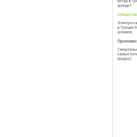
когда в Г
дождь?
Обществ
Электроса
в Греции б
шлемов
Происшес
Смертельн
семья пог
(видео)