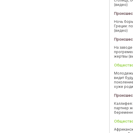
столицу, 
(видео)
Происшес
Ночь борь
Греции: п
(видео)
Происшес
На заводе
прогремел
жертвы (в
Обществ
Молодежь
видит буд
поколение
хуже род
Происшес
Каллифея:
партнер ж
беремен
Обществ
Африканск