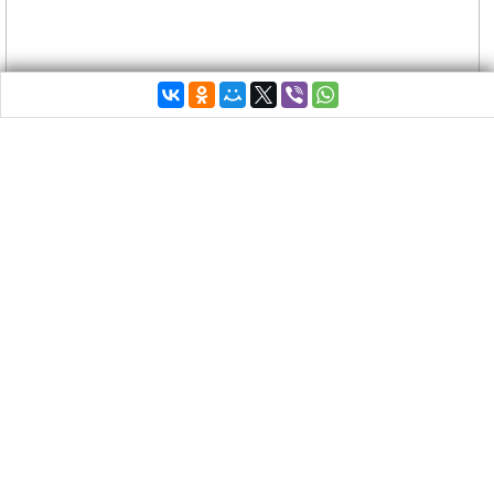
© Сократ Грамматикопулос
По следам постановки Вахтанговском театром
древнегреческой трагедии Софокла в Эпидавре.
Оценка очевидца событий. Труба или фаллос?