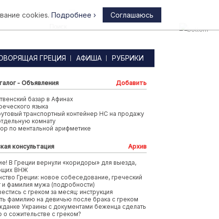
вание cookies.
Подробнее ›
Соглашаюсь
Афины
ОВОРЯЩАЯ ГРЕЦИЯ
АФИША
РУБРИКИ
талог - Объявления
Добавить
венский базар в Афинах
реческого языка
футовый транспортный контейнер HC на продажу
отдельную комнату
тор по ментальной арифметике
кая консультация
Архив
е! В Греции вернули «коридоры» для выезда,
ющих ВНЖ
ство Греции: новое собеседование, греческий
т и фамилия мужа (подробности)
вестись с греком за месяц: инструкция
ть фамилию на девичью после брака с греком
жданке Украины с документами беженца сделать
 о сожительстве с греком?