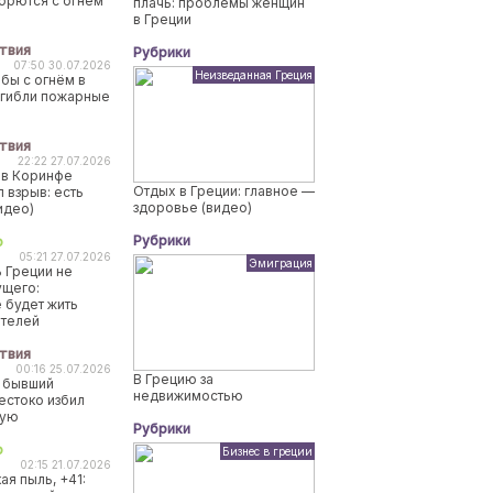
борются с огнем
плачь: проблемы женщин
в Греции
твия
Рубрики
07:50 30.07.2026
Неизведанная Греция
бы с огнём в
огибли пожарные
твия
22:22 27.07.2026
 в Коринфе
Отдых в Греции: главное —
 взрыв: есть
здоровье (видео)
идео)
Рубрики
о
05:21 27.07.2026
Эмиграция
 Греции не
ущего:
 будет жить
ителей
твия
00:16 25.07.2026
В Грецию за
 бывший
недвижимостью
естоко избил
ную
Рубрики
о
Бизнес в греции
02:15 21.07.2026
ая пыль, +41: