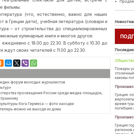
Продле
е фильмы.
тература (что, естественно, важно для наших
т в Греции дети), учебная литература (словари и
Новостна
тура – от строительства до специализированных
зможные кулинарные книги и многое другое.
ПОД
ежедневно с 18.00 до 22.30. В субботу с 10.30 до
ги ждут своих читателей с 11.00 до 22.30.
Последни
Обществ
Пожары у
столичный
каковы по
 медиа-форум молодых журналистов
Происшес
льтур»
истерства просвещения России среди медиа-площадок,
Греция: п
странному
вертолеты
кульптуры бога Гермеса — фото находки
время туш
погибшие 
ы теперь можно не выходя из дома
Происшес
Греция го
регионов 