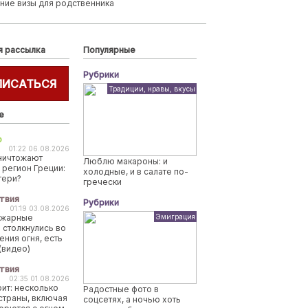
ние визы для родственника
я рассылка
Популярные
Рубрики
ПИСАТЬСЯ
Традиции, нравы, вкусы
е
о
01:22 06.08.2026
ничтожают
Люблю макароны: и
 регион Греции:
холодные, и в салате по-
тери?
гречески
твия
Рубрики
01:19 03.08.2026
ожарные
Эмиграция
 столкнулись во
ения огня, есть
(видео)
твия
02:35 01.08.2026
рит: несколько
Радостные фото в
страны, включая
соцсетях, а ночью хоть