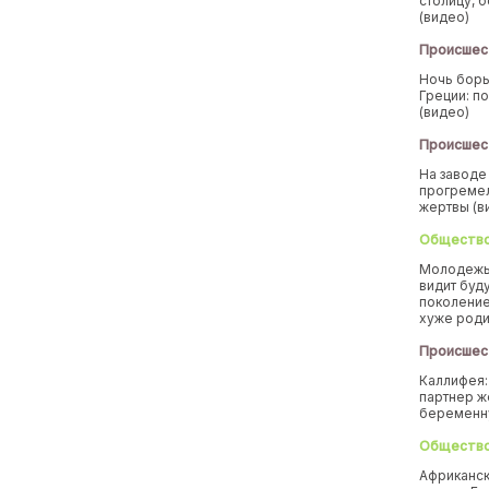
столицу, 
(видео)
Происшес
Ночь борь
Греции: п
(видео)
Происшес
На заводе
прогремел
жертвы (в
Обществ
Молодежь
видит буд
поколение
хуже род
Происшес
Каллифея:
партнер ж
беремен
Обществ
Африканск