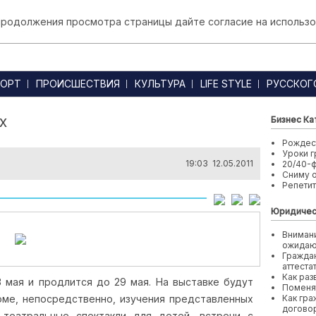
 продолжения просмотра страницы дайте согласие на использо
ОРТ
ПРОИСШЕСТВИЯ
КУЛЬТУРА
LIFE STYLE
РУССКОГ
х
Бизнес Ка
Рождест
Уроки г
19:03 12.05.2011
20/40-
Сниму 
Репети
Юридичес
Внимани
ожида
Граждан
аттеста
Как раз
3 мая и продлится до 29 мая. На выставке будут
Поменя
роме, непосредственно, изучения представленных
Как гра
договор
театральные спектакли для детей, встречи с