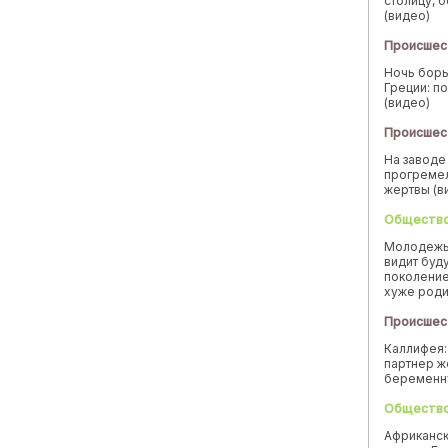
столицу, 
(видео)
Происшес
Ночь борь
Греции: п
(видео)
Происшес
На заводе
прогремел
жертвы (в
Обществ
Молодежь
видит буд
поколение
хуже род
Происшес
Каллифея:
партнер ж
беремен
Обществ
Африканск