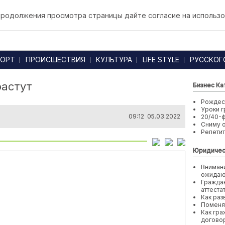
 продолжения просмотра страницы дайте согласие на использо
ОРТ
ПРОИСШЕСТВИЯ
КУЛЬТУРА
LIFE STYLE
РУССКОГ
растут
Бизнес Ка
Рождест
Уроки г
09:12 05.03.2022
20/40-
Сниму 
Репети
Юридичес
Внимани
ожида
Граждан
аттеста
Как раз
Поменя
Как гра
договор