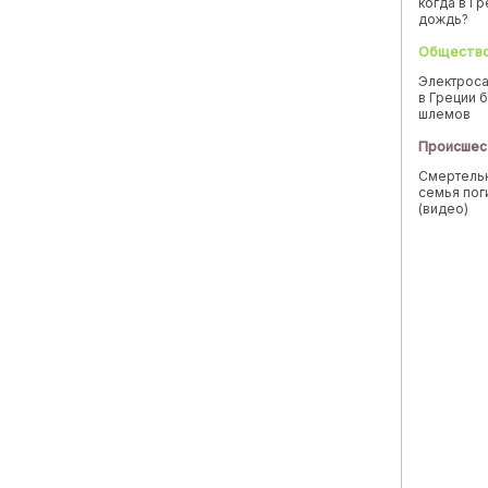
когда в Г
дождь?
Обществ
Электроса
в Греции б
шлемов
Происшес
Смертельн
семья пог
(видео)