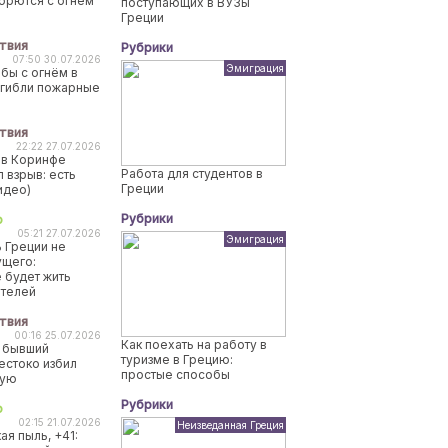
борются с огнем
поступающих в ВУЗы
Греции
твия
Рубрики
07:50 30.07.2026
Эмиграция
бы с огнём в
огибли пожарные
твия
22:22 27.07.2026
 в Коринфе
Работа для студентов в
 взрыв: есть
Греции
идео)
Рубрики
о
05:21 27.07.2026
Эмиграция
 Греции не
ущего:
 будет жить
ителей
твия
00:16 25.07.2026
Как поехать на работу в
 бывший
туризме в Грецию:
естоко избил
простые способы
ную
Рубрики
о
02:15 21.07.2026
Неизведанная Греция
ая пыль, +41: