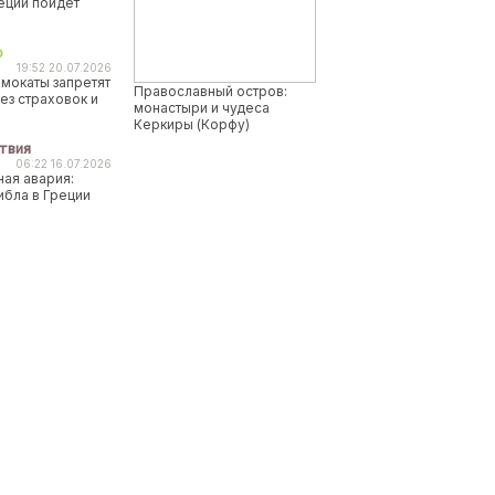
реции пойдет
о
19:52 20.07.2026
мокаты запретят
Православный остров:
ез страховок и
монастыри и чудеса
Керкиры (Корфу)
твия
06:22 16.07.2026
ая авария:
ибла в Греции