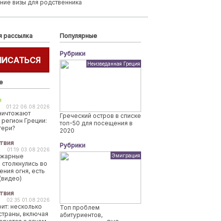
ние визы для родственника
я рассылка
Популярные
Рубрики
ПИСАТЬСЯ
Неизведанная Греция
е
о
01:22 06.08.2026
ничтожают
Греческий остров в списке
 регион Греции:
топ-50 для посещения в
тери?
2020
твия
Рубрики
01:19 03.08.2026
ожарные
Эмиграция
 столкнулись во
ения огня, есть
(видео)
твия
02:35 01.08.2026
рит: несколько
Топ проблем
страны, включая
абитуриентов,