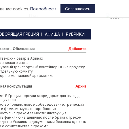
вание cookies.
Подробнее ›
Соглашаюсь
Афины
ОВОРЯЩАЯ ГРЕЦИЯ
АФИША
РУБРИКИ
талог - Объявления
Добавить
венский базар в Афинах
реческого языка
футовый транспортный контейнер HC на продажу
отдельную комнату
тор по ментальной арифметике
кая консультация
Архив
е! В Греции вернули «коридоры» для выезда,
ющих ВНЖ
ство Греции: новое собеседование, греческий
т и фамилия мужа (подробности)
вестись с греком за месяц: инструкция
ть фамилию на девичью после брака с греком
жданке Украины с документами беженца сделать
 о сожительстве с греком?