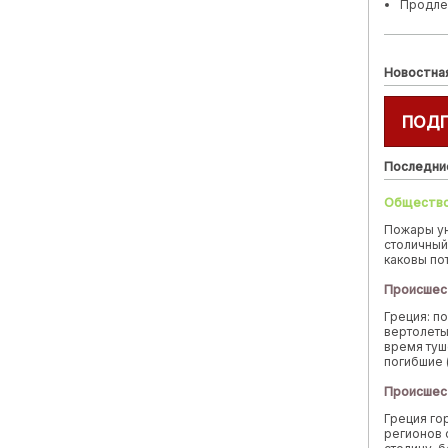
Продле
Новостна
ПОД
Последни
Обществ
Пожары у
столичный
каковы по
Происшес
Греция: п
вертолеты
время туш
погибшие 
Происшес
Греция го
регионов 