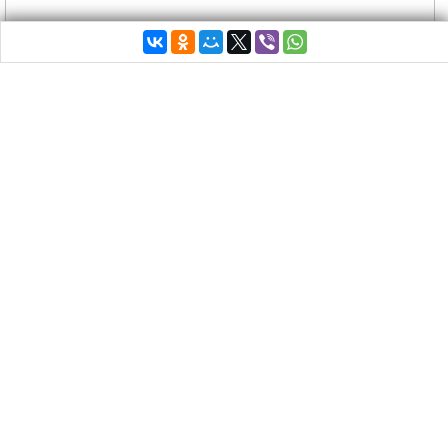
Бети Базиана – спутница Ципраса, мама мальчиков
С пятницы не утихают обсуждения в социальных
сетях места обучения детей бывшего премьер-
министра страны Алексиса Ципраса.