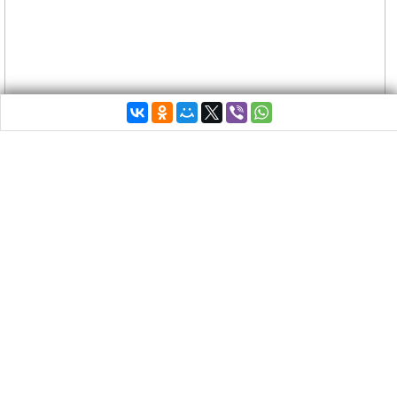
«Беспокоиться должны только те, кто, имея
материальную возможность, намеренно не