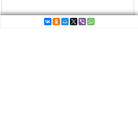
В воскресенье жара (выше 40) будет
способствовать накоплению грязи в атмосфере.
Министерство энергетики и охраны окружающей
среды сообщило о превышении пороговых
значений загрязнения воздуха в Афинах.