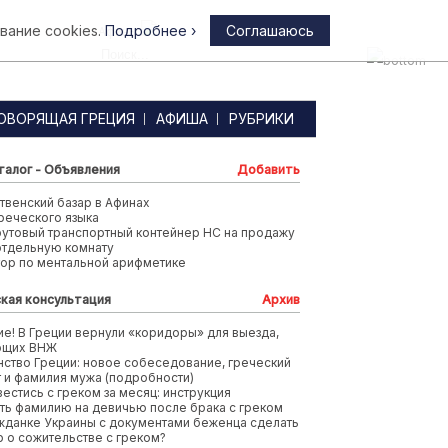
вание cookies.
Подробнее ›
Соглашаюсь
Афины
ОВОРЯЩАЯ ГРЕЦИЯ
АФИША
РУБРИКИ
талог - Объявления
Добавить
венский базар в Афинах
реческого языка
футовый транспортный контейнер HC на продажу
отдельную комнату
тор по ментальной арифметике
кая консультация
Архив
е! В Греции вернули «коридоры» для выезда,
ющих ВНЖ
ство Греции: новое собеседование, греческий
т и фамилия мужа (подробности)
вестись с греком за месяц: инструкция
ть фамилию на девичью после брака с греком
жданке Украины с документами беженца сделать
 о сожительстве с греком?