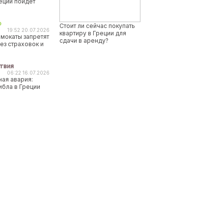
реции пойдет
о
Стоит ли сейчас покупать
19:52 20.07.2026
квартиру в Греции для
мокаты запретят
сдачи в аренду?
ез страховок и
твия
06:22 16.07.2026
ая авария:
ибла в Греции