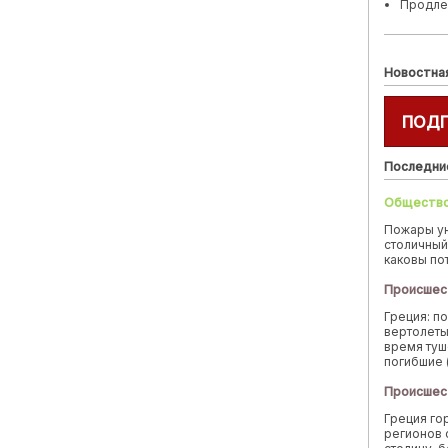
Продле
Новостна
ПОД
Последни
Обществ
Пожары у
столичный
каковы по
Происшес
Греция: п
вертолеты
время туш
погибшие 
Происшес
Греция го
регионов 