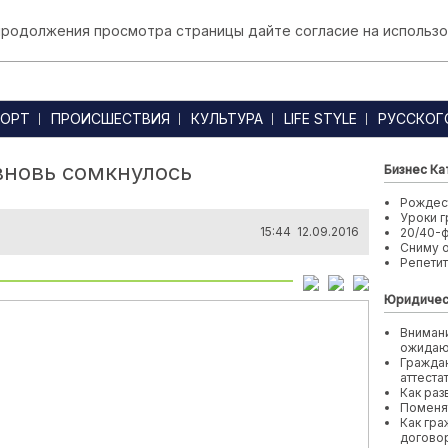
 продолжения просмотра страницы дайте согласие на использо
ОРТ
ПРОИСШЕСТВИЯ
КУЛЬТУРА
LIFE STYLE
РУССКОГ
вновь сомкнулось
Бизнес Ка
Рождест
Уроки г
15:44 12.09.2016
20/40-
Сниму 
Репети
Юридичес
Внимани
ожида
Граждан
аттеста
Как раз
Поменя
Как гра
договор