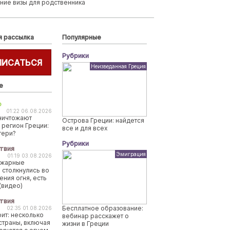
ние визы для родственника
я рассылка
Популярные
Рубрики
ПИСАТЬСЯ
Неизведанная Греция
е
о
01:22 06.08.2026
ничтожают
Острова Греции: найдется
 регион Греции:
все и для всех
тери?
Рубрики
твия
Эмиграция
01:19 03.08.2026
ожарные
 столкнулись во
ения огня, есть
(видео)
твия
Бесплатное образование:
02:35 01.08.2026
рит: несколько
вебинар расскажет о
страны, включая
жизни в Греции