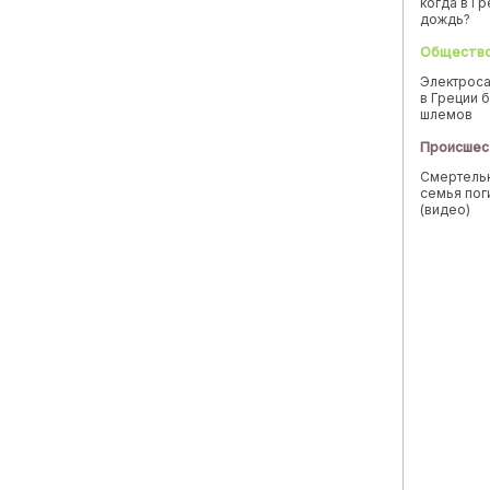
когда в Г
дождь?
Обществ
Электроса
в Греции б
шлемов
Происшес
Смертельн
семья пог
(видео)