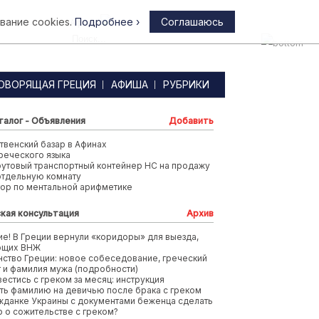
вание cookies.
Подробнее ›
Соглашаюсь
Афины
ОВОРЯЩАЯ ГРЕЦИЯ
АФИША
РУБРИКИ
талог - Объявления
Добавить
венский базар в Афинах
реческого языка
футовый транспортный контейнер HC на продажу
отдельную комнату
тор по ментальной арифметике
кая консультация
Архив
е! В Греции вернули «коридоры» для выезда,
ющих ВНЖ
ство Греции: новое собеседование, греческий
т и фамилия мужа (подробности)
вестись с греком за месяц: инструкция
ть фамилию на девичью после брака с греком
жданке Украины с документами беженца сделать
 о сожительстве с греком?