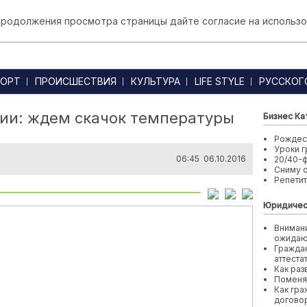
 продолжения просмотра страницы дайте согласие на использо
ОРТ
ПРОИСШЕСТВИЯ
КУЛЬТУРА
LIFE STYLE
РУССКОГ
ции: ждем скачок температуры
Бизнес Ка
Рождест
Уроки г
06:45 06.10.2016
20/40-
Сниму 
Репети
Юридичес
Внимани
ожида
Граждан
аттеста
Как раз
Поменя
Как гра
договор