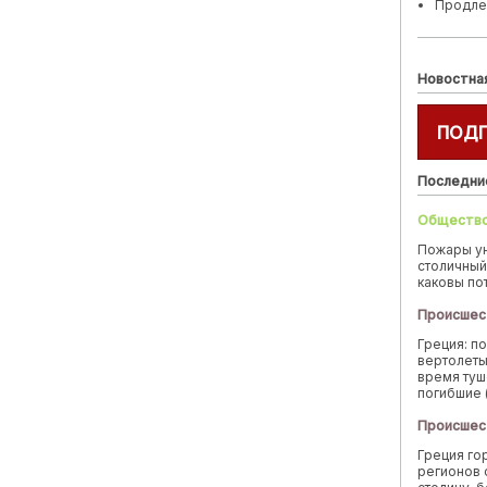
Продле
Новостна
ПОД
Последни
Обществ
Пожары у
столичный
каковы по
Происшес
Греция: п
вертолеты
время туш
погибшие 
Происшес
Греция го
регионов 