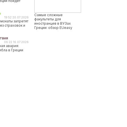
реции пойдет
о
Самые сложные
19:52 20.07.2026
факультеты для
мокаты запретят
иностранцев в ВУЗах
ез страховок и
Греции: обзор EUeasy
твия
06:22 16.07.2026
ая авария:
ибла в Греции