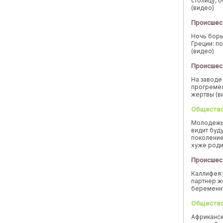
столицу, 
(видео)
Происшес
Ночь борь
Греции: п
(видео)
Происшес
На заводе
прогремел
жертвы (в
Обществ
Молодежь
видит буд
поколение
хуже род
Происшес
Каллифея:
партнер ж
беремен
Обществ
Африканск