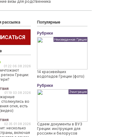
ние визы для родственника
я рассылка
Популярные
Рубрики
ПИСАТЬСЯ
Неизведанная Греция
е
о
01:22 06.08.2026
ничтожают
14 красивейших
 регион Греции:
водопадов Греции (фото)
тери?
Рубрики
твия
Эмиграция
01:19 03.08.2026
ожарные
 столкнулись во
ения огня, есть
(видео)
твия
Сдаем документы в ВУЗ
02:35 01.08.2026
рит: несколько
Греции: инструкция для
страны, включая
россиян и белорусов