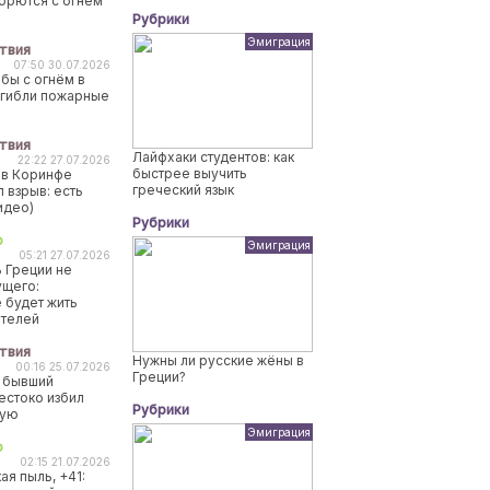
борются с огнем
Рубрики
Эмиграция
твия
07:50 30.07.2026
бы с огнём в
огибли пожарные
твия
Лайфхаки студентов: как
22:22 27.07.2026
быстрее выучить
 в Коринфе
греческий язык
 взрыв: есть
идео)
Рубрики
о
Эмиграция
05:21 27.07.2026
 Греции не
ущего:
 будет жить
ителей
твия
Нужны ли русские жёны в
00:16 25.07.2026
Греции?
 бывший
естоко избил
Рубрики
ную
Эмиграция
о
02:15 21.07.2026
ая пыль, +41: