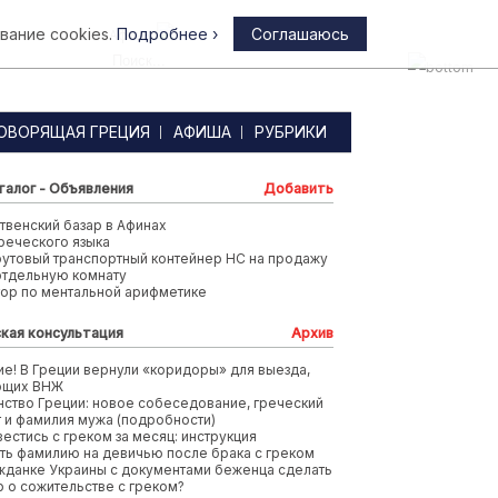
вание cookies.
Подробнее ›
Соглашаюсь
Афины
ОВОРЯЩАЯ ГРЕЦИЯ
АФИША
РУБРИКИ
талог - Объявления
Добавить
венский базар в Афинах
реческого языка
футовый транспортный контейнер HC на продажу
отдельную комнату
тор по ментальной арифметике
кая консультация
Архив
е! В Греции вернули «коридоры» для выезда,
ющих ВНЖ
ство Греции: новое собеседование, греческий
т и фамилия мужа (подробности)
вестись с греком за месяц: инструкция
ть фамилию на девичью после брака с греком
жданке Украины с документами беженца сделать
 о сожительстве с греком?