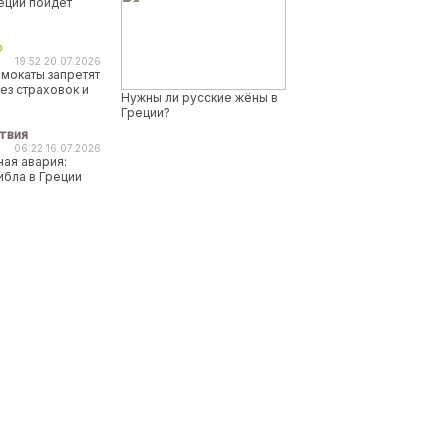
реции пойдет
о
19:52 20.07.2026
мокаты запретят
ез страховок и
Нужны ли русские жёны в
Греции?
твия
06:22 16.07.2026
ая авария:
ибла в Греции