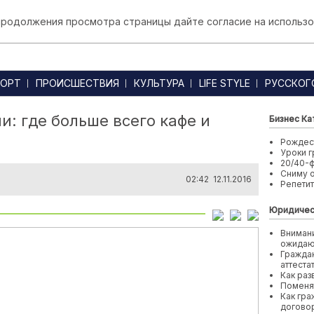
 продолжения просмотра страницы дайте согласие на использо
ОРТ
ПРОИСШЕСТВИЯ
КУЛЬТУРА
LIFE STYLE
РУССКОГ
: где больше всего кафе и
Бизнес Ка
Рождест
Уроки г
20/40-
Сниму 
02:42 12.11.2016
Репети
Юридичес
Внимани
ожида
Граждан
аттеста
Как раз
Поменя
Как гра
договор