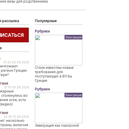
ние визы для родственника
я рассылка
Популярные
Рубрики
ПИСАТЬСЯ
Эмиграция
е
о
01:22 06.08.2026
ничтожают
Стали известны новые
 регион Греции:
требования для
тери?
поступающих в ВУЗы
Греции
твия
01:19 03.08.2026
Рубрики
ожарные
 столкнулись во
Эмиграция
ения огня, есть
(видео)
твия
02:35 01.08.2026
рит: несколько
страны, включая
Эмиграция как «запасной