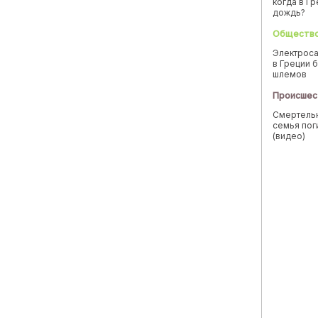
когда в Г
дождь?
Обществ
Электроса
в Греции б
шлемов
Происшес
Смертельн
семья пог
(видео)