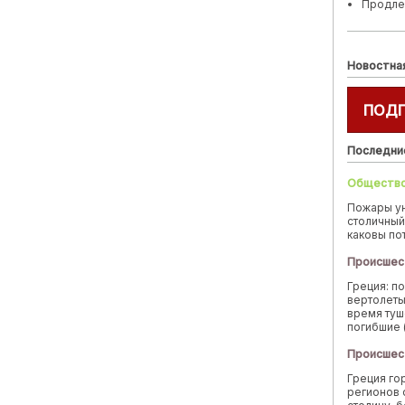
Продле
Новостна
ПОД
Последни
Обществ
Пожары у
столичный
каковы по
Происшес
Греция: п
вертолеты
время туш
погибшие 
Происшес
Греция го
регионов 