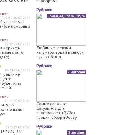
борются с огнем
аэродром»
Рубрики
твия
Традиции, нравы, вкусы
07:50 30.07.2026
бы с огнём в
огибли пожарные
твия
22:22 27.07.2026
Любимые греками
 в Коринфе
кальмары вошли в список
 взрыв: есть
лучших блюд
идео)
Рубрики
о
05:21 27.07.2026
Эмиграция
 Греции не
ущего:
 будет жить
ителей
твия
00:16 25.07.2026
Самые сложные
 бывший
факультеты для
естоко избил
иностранцев в ВУЗах
ную
Греции: обзор EUeasy
о
Рубрики
02:15 21.07.2026
ая пыль, +41:
Эмиграция