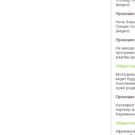
столицу, 
(видео)
Происшес
Ночь борь
Греции: п
(видео)
Происшес
На заводе
прогремел
жертвы (в
Обществ
Молодежь
видит буд
поколение
хуже род
Происшес
Каллифея:
партнер ж
беремен
Обществ
Африканск