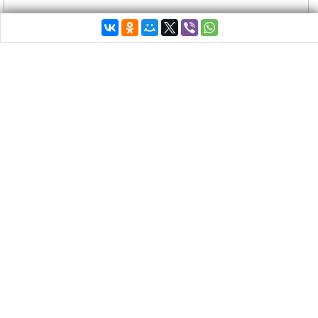
От воодушевляющих речей политиков кошелек
обычного жителя Греции толще не становится.
Наоборот, из года в год пояса приходится
затягивать все туже.