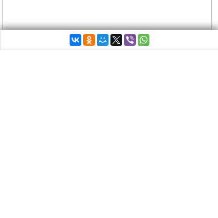
Многие соотечественницы помнят 8 марта с
мимозами и тюльпанами.
В Греции дарить
веточки мимозы нет нужды – она цветет