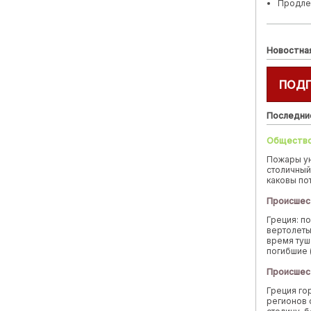
Продле
Новостна
ПОД
Последни
Обществ
Пожары у
столичный
каковы по
Происшес
Греция: п
вертолеты
время туш
погибшие 
Происшес
Греция го
регионов 