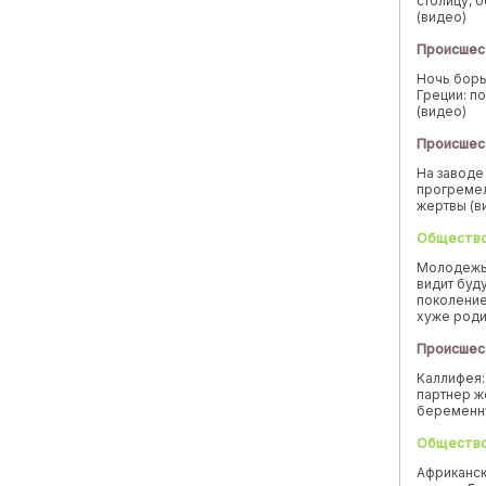
столицу, 
(видео)
Происшес
Ночь борь
Греции: п
(видео)
Происшес
На заводе
прогремел
жертвы (в
Обществ
Молодежь
видит буд
поколение
хуже род
Происшес
Каллифея:
партнер ж
беремен
Обществ
Африканск