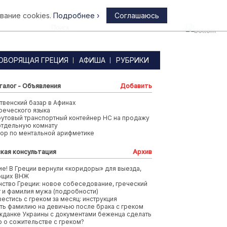
вание cookies.
Подробнее ›
Соглашаюсь
Афины
ОВОРЯЩАЯ ГРЕЦИЯ
АФИША
РУБРИКИ
талог - Объявления
Добавить
венский базар в Афинах
реческого языка
футовый транспортный контейнер HC на продажу
отдельную комнату
тор по ментальной арифметике
кая консультация
Архив
е! В Греции вернули «коридоры» для выезда,
ющих ВНЖ
ство Греции: новое собеседование, греческий
т и фамилия мужа (подробности)
вестись с греком за месяц: инструкция
ть фамилию на девичью после брака с греком
жданке Украины с документами беженца сделать
 о сожительстве с греком?