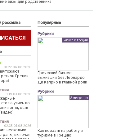
ние визы для родственника
я рассылка
Популярные
Рубрики
ПИСАТЬСЯ
Бизнес в греции
е
о
01:22 06.08.2026
ничтожают
Греческий бизнес:
 регион Греции:
выживший без Леонардо
тери?
Ди Каприо в главной роли
твия
Рубрики
01:19 03.08.2026
ожарные
Эмиграция
 столкнулись во
ения огня, есть
(видео)
твия
02:35 01.08.2026
рит: несколько
Как поехать на работу в
страны, включая
туризме в Грецию: