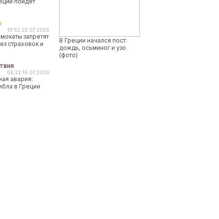
реции пойдет
о
19:52 20.07.2026
мокаты запретят
В Греции начался пост:
ез страховок и
дождь, осьминог и узо
(фото)
твия
06:22 16.07.2026
ая авария:
ибла в Греции