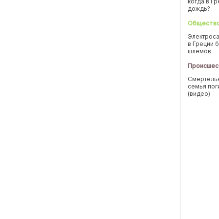
когда в Г
дождь?
Обществ
Электроса
в Греции б
шлемов
Происшес
Смертельн
семья пог
(видео)