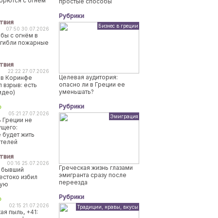
борются с огнем
простые способы
Рубрики
твия
Бизнес в греции
07:50 30.07.2026
бы с огнём в
огибли пожарные
твия
22:22 27.07.2026
Целевая аудитория:
 в Коринфе
опасно ли в Греции ее
 взрыв: есть
уменьшать?
идео)
Рубрики
о
05:21 27.07.2026
Эмиграция
 Греции не
ущего:
 будет жить
ителей
твия
00:16 25.07.2026
Греческая жизнь глазами
 бывший
эмигранта сразу после
естоко избил
переезда
ную
Рубрики
о
02:15 21.07.2026
Традиции, нравы, вкусы
ая пыль, +41: