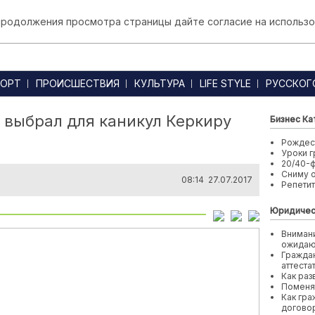
 продолжения просмотра страницы дайте согласие на использо
ОРТ
ПРОИСШЕСТВИЯ
КУЛЬТУРА
LIFE STYLE
РУССКОГ
 выбрал для каникул Керкиру
Бизнес Ка
Рождест
Уроки г
20/40-
Сниму 
08:14 27.07.2017
Репети
Юридичес
Внимани
ожида
Граждан
аттеста
Как раз
Поменя
Как гра
договор