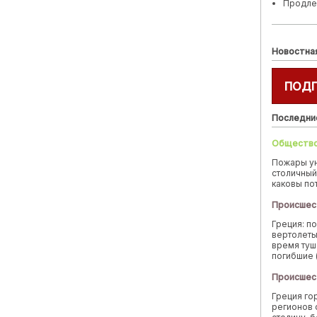
Продле
Новостна
ПОД
Последни
Обществ
Пожары у
столичный
каковы по
Происшес
Греция: п
вертолеты
время туш
погибшие 
Происшес
Греция го
регионов 