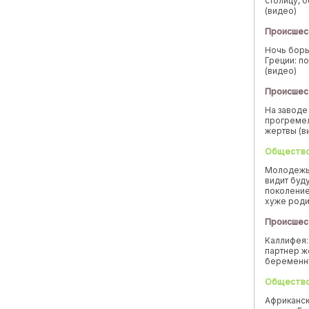
столицу, 
(видео)
Происшес
Ночь борь
Греции: п
(видео)
Происшес
На заводе
прогремел
жертвы (в
Обществ
Молодежь
видит буд
поколение
хуже род
Происшес
Каллифея:
партнер ж
беремен
Обществ
Африканск