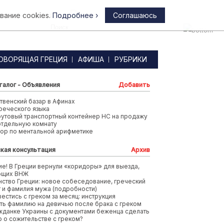
вание cookies.
Подробнее ›
Соглашаюсь
Афины
ОВОРЯЩАЯ ГРЕЦИЯ
АФИША
РУБРИКИ
талог - Объявления
Добавить
венский базар в Афинах
реческого языка
футовый транспортный контейнер HC на продажу
отдельную комнату
тор по ментальной арифметике
кая консультация
Архив
е! В Греции вернули «коридоры» для выезда,
ющих ВНЖ
ство Греции: новое собеседование, греческий
т и фамилия мужа (подробности)
вестись с греком за месяц: инструкция
ть фамилию на девичью после брака с греком
жданке Украины с документами беженца сделать
 о сожительстве с греком?