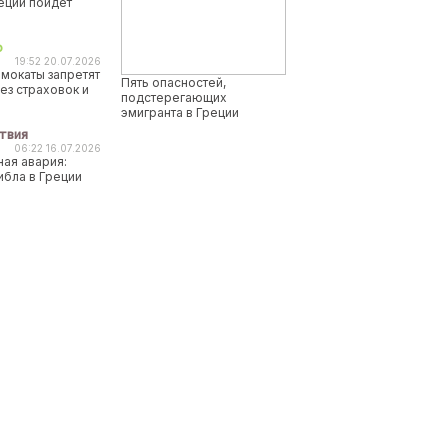
реции пойдет
о
19:52 20.07.2026
мокаты запретят
Пять опасностей,
ез страховок и
подстерегающих
эмигранта в Греции
твия
06:22 16.07.2026
ая авария:
ибла в Греции