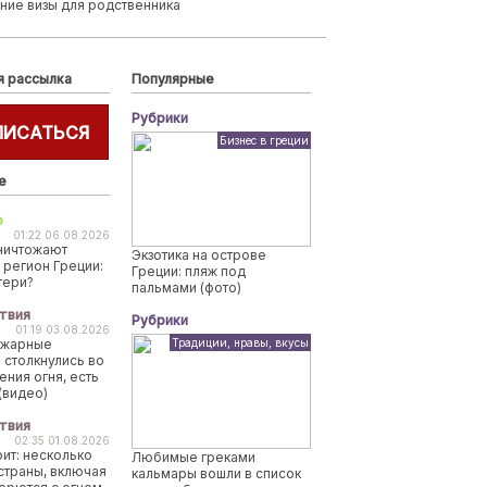
ние визы для родственника
я рассылка
Популярные
Рубрики
ПИСАТЬСЯ
Бизнес в греции
е
о
01:22 06.08.2026
ничтожают
Экзотика на острове
 регион Греции:
Греции: пляж под
тери?
пальмами (фото)
твия
Рубрики
01:19 03.08.2026
ожарные
Традиции, нравы, вкусы
 столкнулись во
ения огня, есть
(видео)
твия
02:35 01.08.2026
рит: несколько
Любимые греками
страны, включая
кальмары вошли в список