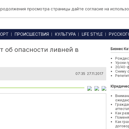
 продолжения просмотра страницы дайте согласие на использо
ОРТ
ПРОИСШЕСТВИЯ
КУЛЬТУРА
LIFE STYLE
РУССКОГ
 об опасности ливней в
Бизнес Ка
Рождест
Уроки г
20/40-
Сниму 
07:35 27.11.2017
Репети
Юридичес
Внимани
ожида
Граждан
аттеста
Как раз
Поменя
Как гра
договор