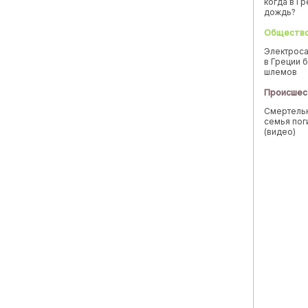
когда в Г
дождь?
Обществ
Электроса
в Греции б
шлемов
Происшес
Смертельн
семья пог
(видео)