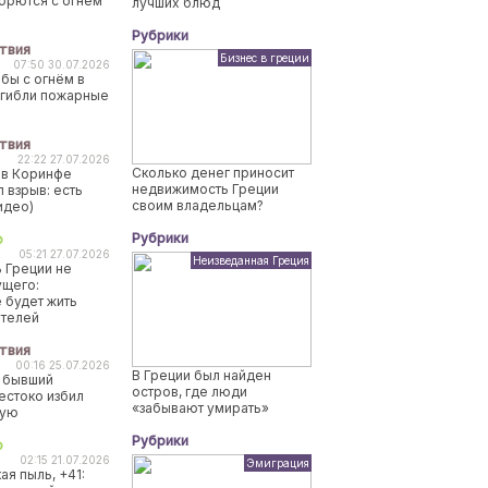
борются с огнем
лучших блюд
Рубрики
твия
Бизнес в греции
07:50 30.07.2026
бы с огнём в
огибли пожарные
твия
22:22 27.07.2026
Сколько денег приносит
 в Коринфе
недвижимость Греции
 взрыв: есть
своим владельцам?
идео)
Рубрики
о
05:21 27.07.2026
Неизведанная Греция
 Греции не
ущего:
 будет жить
ителей
твия
00:16 25.07.2026
В Греции был найден
 бывший
остров, где люди
естоко избил
«забывают умирать»
ную
Рубрики
о
02:15 21.07.2026
Эмиграция
ая пыль, +41: