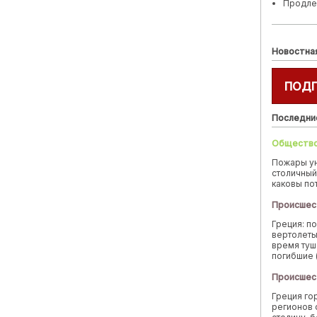
Продле
Новостна
ПОД
Последни
Обществ
Пожары у
столичный
каковы по
Происшес
Греция: п
вертолеты
время туш
погибшие 
Происшес
Греция го
регионов 