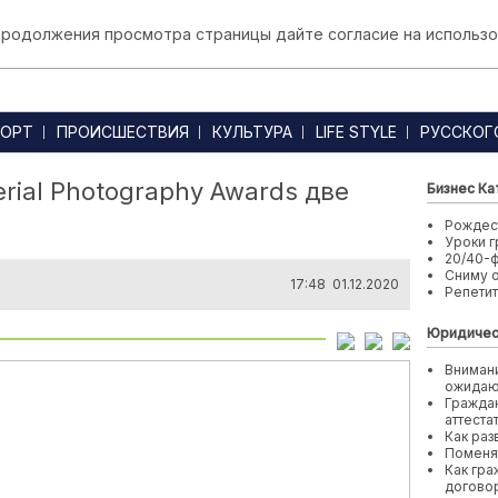
 продолжения просмотра страницы дайте согласие на использо
ОРТ
ПРОИСШЕСТВИЯ
КУЛЬТУРА
LIFE STYLE
РУССКОГ
rial Photography Awards две
Бизнес Ка
Рождест
Уроки г
20/40-
Сниму 
17:48 01.12.2020
Репети
Юридичес
Внимани
ожида
Граждан
аттеста
Как раз
Поменя
Как гра
договор