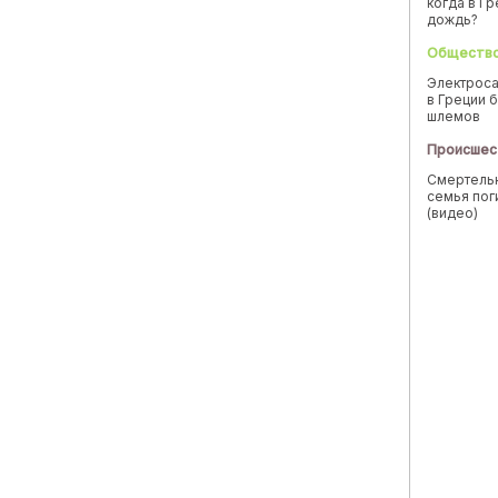
когда в Г
дождь?
Обществ
Электроса
в Греции б
шлемов
Происшес
Смертельн
семья пог
(видео)