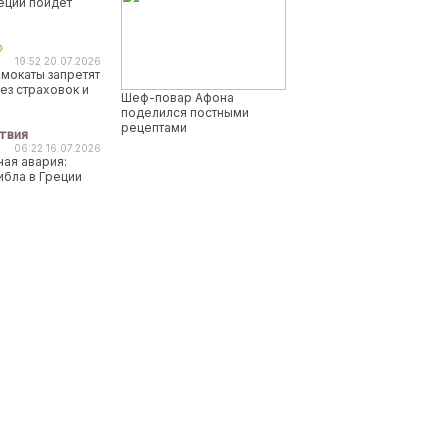
реции пойдет
о
19:52 20.07.2026
мокаты запретят
ез страховок и
Шеф-повар Афона
поделился постными
рецептами
твия
06:22 16.07.2026
ая авария:
ибла в Греции