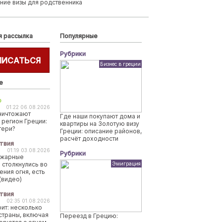
ние визы для родственника
я рассылка
Популярные
Рубрики
ПИСАТЬСЯ
Бизнес в греции
е
о
01:22 06.08.2026
ничтожают
Где наши покупают дома и
 регион Греции:
квартиры на Золотую визу
тери?
Греции: описание районов,
расчёт доходности
твия
01:19 03.08.2026
Рубрики
ожарные
 столкнулись во
Эмиграция
ения огня, есть
(видео)
твия
02:35 01.08.2026
рит: несколько
страны, включая
Переезд в Грецию: