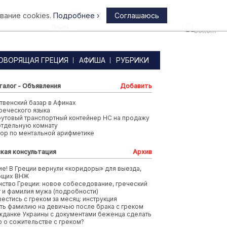
вание cookies.
Подробнее ›
Соглашаюсь
Афины
ОВОРЯЩАЯ ГРЕЦИЯ
АФИША
РУБРИКИ
талог - Объявления
Добавить
венский базар в Афинах
реческого языка
футовый транспортный контейнер HC на продажу
отдельную комнату
тор по ментальной арифметике
кая консультация
Архив
е! В Греции вернули «коридоры» для выезда,
ющих ВНЖ
ство Греции: новое собеседование, греческий
т и фамилия мужа (подробности)
вестись с греком за месяц: инструкция
ть фамилию на девичью после брака с греком
жданке Украины с документами беженца сделать
 о сожительстве с греком?