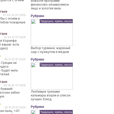
борются с огнем
новости программ
финансово независимое
лицо и золотая виза
твия
07:50 30.07.2026
Рубрики
бы с огнём в
Традиции, нравы, вкусы
огибли пожарные
твия
22:22 27.07.2026
 в Коринфе
 взрыв: есть
Выбор гурмана: жареный
идео)
сыр с кунжутом и медом
о
Рубрики
05:21 27.07.2026
 Греции не
Традиции, нравы, вкусы
ущего:
 будет жить
ителей
твия
00:16 25.07.2026
 бывший
Любимые греками
естоко избил
кальмары вошли в список
ную
лучших блюд
о
Рубрики
02:15 21.07.2026
ая пыль, +41:
Традиции, нравы, вкусы