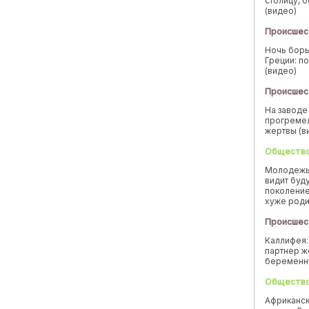
столицу, 
(видео)
Происшес
Ночь борь
Греции: п
(видео)
Происшес
На заводе
прогремел
жертвы (в
Обществ
Молодежь
видит буд
поколение
хуже род
Происшес
Каллифея:
партнер ж
беремен
Обществ
Африканск