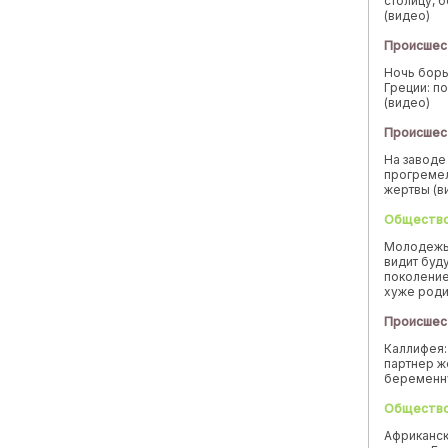
столицу, 
(видео)
Происшес
Ночь борь
Греции: п
(видео)
Происшес
На заводе
прогремел
жертвы (в
Обществ
Молодежь
видит буд
поколение
хуже род
Происшес
Каллифея:
партнер ж
беремен
Обществ
Африканск