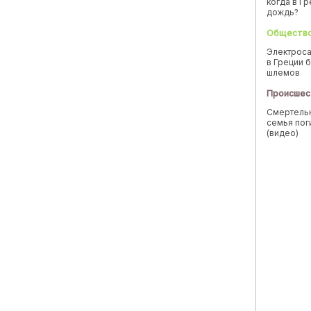
когда в Г
дождь?
Обществ
Электроса
в Греции б
шлемов
Происшес
Смертельн
семья пог
(видео)