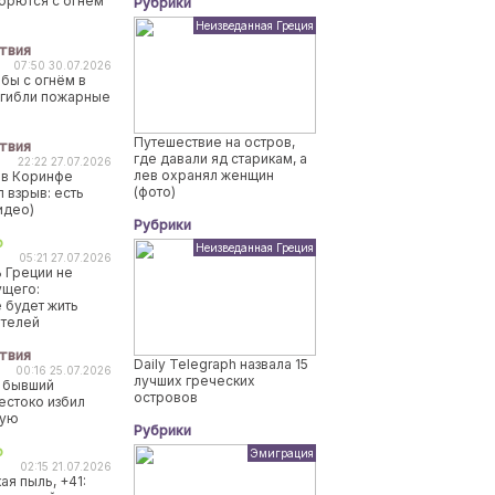
борются с огнем
Рубрики
Неизведанная Греция
твия
07:50 30.07.2026
бы с огнём в
огибли пожарные
Путешествие на остров,
твия
где давали яд старикам, а
22:22 27.07.2026
лев охранял женщин
 в Коринфе
(фото)
 взрыв: есть
идео)
Рубрики
о
Неизведанная Греция
05:21 27.07.2026
 Греции не
ущего:
 будет жить
ителей
твия
Daily Telegraph назвала 15
00:16 25.07.2026
лучших греческих
 бывший
островов
естоко избил
ную
Рубрики
о
Эмиграция
02:15 21.07.2026
ая пыль, +41: