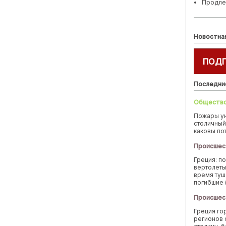
Продле
Новостна
ПОД
Последни
Обществ
Пожары у
столичный
каковы по
Происшес
Греция: п
вертолеты
время туш
погибшие 
Происшес
Греция го
регионов 