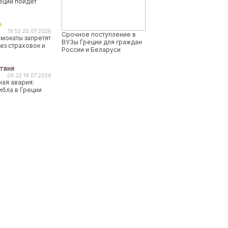
реции пойдет
о
19:52 20.07.2026
Срочное поступление в
мокаты запретят
ВУЗы Греции для граждан
ез страховок и
России и Беларуси
твия
06:22 16.07.2026
ая авария:
ибла в Греции