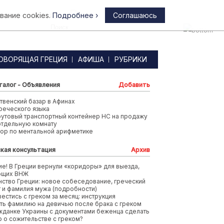
вание cookies.
Подробнее ›
Соглашаюсь
Афины
ОВОРЯЩАЯ ГРЕЦИЯ
АФИША
РУБРИКИ
талог - Объявления
Добавить
венский базар в Афинах
реческого языка
футовый транспортный контейнер HC на продажу
отдельную комнату
тор по ментальной арифметике
кая консультация
Архив
е! В Греции вернули «коридоры» для выезда,
ющих ВНЖ
ство Греции: новое собеседование, греческий
т и фамилия мужа (подробности)
вестись с греком за месяц: инструкция
ть фамилию на девичью после брака с греком
жданке Украины с документами беженца сделать
 о сожительстве с греком?