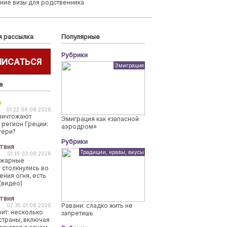
ние визы для родственника
я рассылка
Популярные
Рубрики
ПИСАТЬСЯ
Эмиграция
е
о
01:22 06.08.2026
ничтожают
Эмиграция как «запасной
 регион Греции:
аэродром»
тери?
Рубрики
твия
Традиции, нравы, вкусы
01:19 03.08.2026
ожарные
 столкнулись во
ения огня, есть
(видео)
твия
Равани: сладко жить не
02:35 01.08.2026
рит: несколько
запретишь
страны, включая