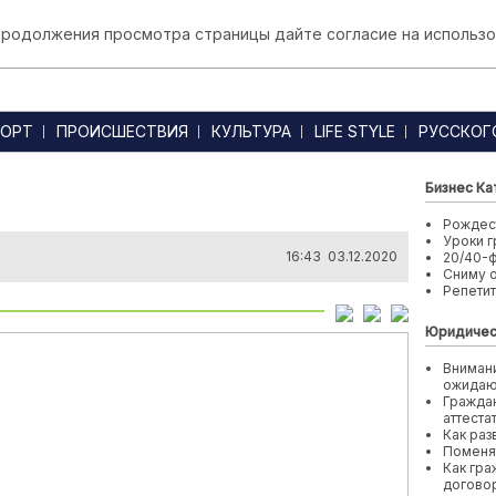
 продолжения просмотра страницы дайте согласие на использо
ОРТ
ПРОИСШЕСТВИЯ
КУЛЬТУРА
LIFE STYLE
РУССКОГ
Бизнес Ка
Рождест
Уроки г
16:43 03.12.2020
20/40-
Сниму 
Репети
Юридичес
Внимани
ожида
Граждан
аттеста
Как раз
Поменя
Как гра
договор