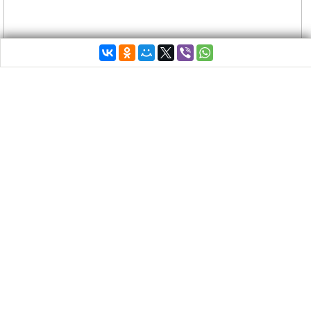
Страну ждут снегопады и значительное снижение
температуры.
Согласно последним данным, предоставленным