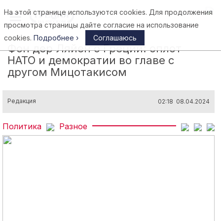
На этой странице используются cookies. Для продолжения
Афины
просмотра страницы дайте согласие на использование
cookies.
Подробнее ›
Соглашаюсь
Фон дер Ляйен о Греции: оплот
НАТО и демократии во главе с
другом Мицотакисом
Редакция
02:18 08.04.2024
Политика
Разное