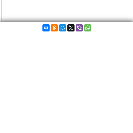
Министр обороны Греции Панос Камменос
заявил, что речи немецких политиков
недопустимы по отношению к Греции и являются