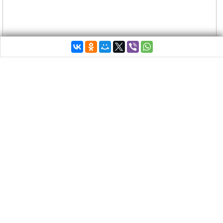
Берлин и европейская общественность должны
были быть шокированы цифрами,