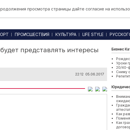
 продолжения просмотра страницы дайте согласие на использо
ОРТ
ПРОИСШЕСТВИЯ
КУЛЬТУРА
LIFE STYLE
РУССКОГ
 будет представлять интересы
Бизнес Ка
Рождест
Уроки г
20/40-
Сниму 
22:12 05.06.2017
Репети
Юридичес
Внимани
ожида
Граждан
аттеста
Как раз
Поменя
Как гра
договор