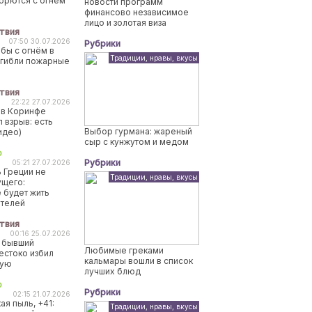
борются с огнем
новости программ
финансово независимое
лицо и золотая виза
твия
07:50 30.07.2026
Рубрики
бы с огнём в
Традиции, нравы, вкусы
огибли пожарные
твия
22:22 27.07.2026
 в Коринфе
 взрыв: есть
Выбор гурмана: жареный
идео)
сыр с кунжутом и медом
о
Рубрики
05:21 27.07.2026
 Греции не
Традиции, нравы, вкусы
ущего:
 будет жить
ителей
твия
00:16 25.07.2026
 бывший
Любимые греками
естоко избил
кальмары вошли в список
ную
лучших блюд
о
Рубрики
02:15 21.07.2026
ая пыль, +41:
Традиции, нравы, вкусы