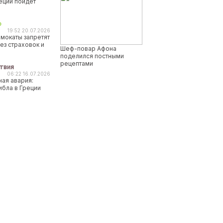
реции пойдет
о
19:52 20.07.2026
мокаты запретят
ез страховок и
Шеф-повар Афона
поделился постными
рецептами
твия
06:22 16.07.2026
ая авария:
ибла в Греции