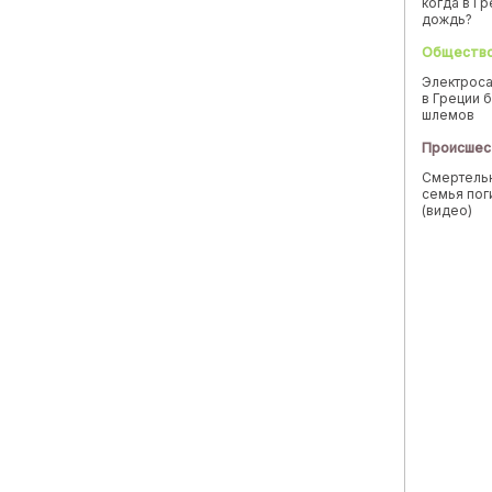
когда в Г
дождь?
Обществ
Электроса
в Греции б
шлемов
Происшес
Смертельн
семья пог
(видео)