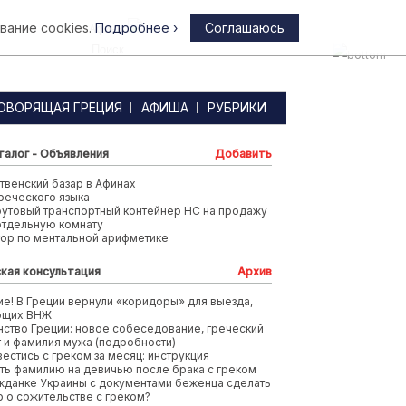
вание cookies.
Подробнее ›
Соглашаюсь
Афины
ОВОРЯЩАЯ ГРЕЦИЯ
АФИША
РУБРИКИ
талог - Объявления
Добавить
венский базар в Афинах
реческого языка
футовый транспортный контейнер HC на продажу
отдельную комнату
тор по ментальной арифметике
кая консультация
Архив
е! В Греции вернули «коридоры» для выезда,
ющих ВНЖ
ство Греции: новое собеседование, греческий
т и фамилия мужа (подробности)
вестись с греком за месяц: инструкция
ть фамилию на девичью после брака с греком
жданке Украины с документами беженца сделать
 о сожительстве с греком?