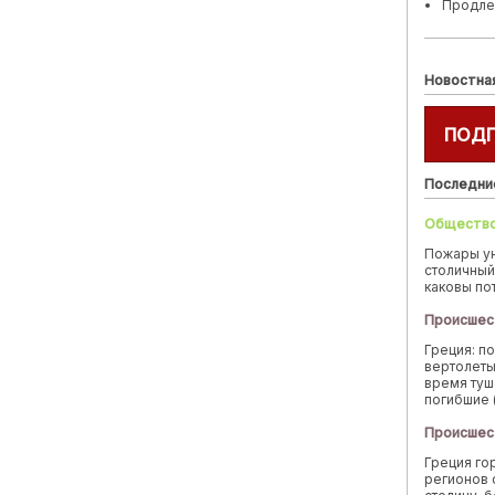
Продле
Новостна
ПОД
Последни
Обществ
Пожары у
столичный
каковы по
Происшес
Греция: п
вертолеты
время туш
погибшие 
Происшес
Греция го
регионов 