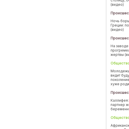
столицу, 
(видео)
Происшес
Ночь борь
Греции: п
(видео)
Происшес
На заводе
прогремел
жертвы (в
Обществ
Молодежь
видит буд
поколение
хуже род
Происшес
Каллифея:
партнер ж
беремен
Обществ
Африканск