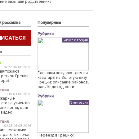
ние визы для родственника
я рассылка
Популярные
Рубрики
ПИСАТЬСЯ
Бизнес в греции
е
о
01:22 06.08.2026
ничтожают
Где наши покупают дома и
 регион Греции:
квартиры на Золотую визу
тери?
Греции: описание районов,
расчёт доходности
твия
01:19 03.08.2026
Рубрики
ожарные
 столкнулись во
Эмиграция
ения огня, есть
(видео)
твия
02:35 01.08.2026
рит: несколько
страны, включая
Переезд в Грецию: