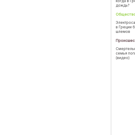
когда в Г
дождь?
Обществ
Электроса
в Греции б
шлемов
Происшес
Смертельн
семья пог
(видео)