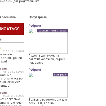
ние визы для родственника
я рассылка
Популярные
Рубрики
ПИСАТЬСЯ
Традиции, нравы, вкусы
е
о
01:22 06.08.2026
ничтожают
Радость для гурмана:
 регион Греции:
салат из кабачков, сыра и
тери?
нектарина
твия
Рубрики
01:19 03.08.2026
ожарные
Эмиграция
 столкнулись во
ения огня, есть
(видео)
твия
02:35 01.08.2026
рит: несколько
Большие возможности для
страны, включая
всех: ВНЖ Греции