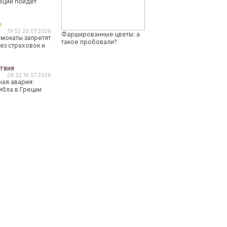
реции пойдет
о
19:52 20.07.2026
Фаршированные цветы: а
мокаты запретят
такое пробовали?
ез страховок и
твия
06:22 16.07.2026
ая авария:
ибла в Греции