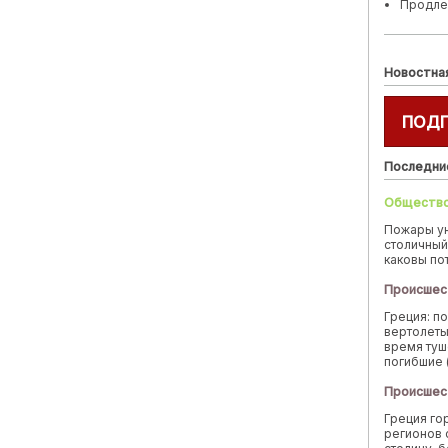
Продле
Новостна
ПОД
Последни
Обществ
Пожары у
столичный
каковы по
Происшес
Греция: п
вертолеты
время туш
погибшие 
Происшес
Греция го
регионов 