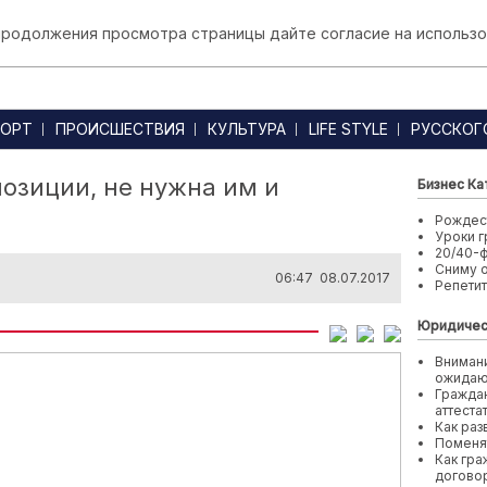
 продолжения просмотра страницы дайте согласие на использо
ОРТ
ПРОИСШЕСТВИЯ
КУЛЬТУРА
LIFE STYLE
РУССКОГ
позиции, не нужна им и
Бизнес Ка
Рождест
Уроки г
20/40-
Сниму 
06:47 08.07.2017
Репети
Юридичес
Внимани
ожида
Граждан
аттеста
Как раз
Поменя
Как гра
договор