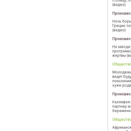
столицу, 
(видео)
Происшес
Ночь борь
Греции: п
(видео)
Происшес
На заводе
прогремел
жертвы (в
Обществ
Молодежь
видит буд
поколение
хуже род
Происшес
Каллифея:
партнер ж
беремен
Обществ
Африканск