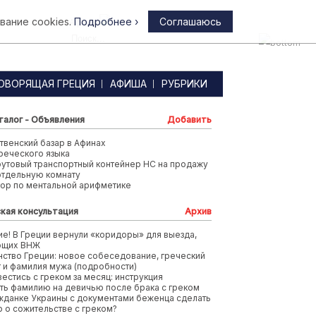
вание cookies.
Подробнее ›
Соглашаюсь
Афины
ОВОРЯЩАЯ ГРЕЦИЯ
АФИША
РУБРИКИ
талог - Объявления
Добавить
венский базар в Афинах
реческого языка
футовый транспортный контейнер HC на продажу
отдельную комнату
тор по ментальной арифметике
кая консультация
Архив
е! В Греции вернули «коридоры» для выезда,
ющих ВНЖ
ство Греции: новое собеседование, греческий
т и фамилия мужа (подробности)
вестись с греком за месяц: инструкция
ть фамилию на девичью после брака с греком
жданке Украины с документами беженца сделать
 о сожительстве с греком?