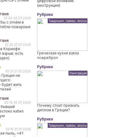
борются с огнем
цифровой кочевник
(инструкция)
твия
Рубрики
07:50 30.07.2026
Традиции, нравы, вкусы
бы с огнём в
огибли пожарные
твия
22:22 27.07.2026
 в Коринфе
Греческая кухня взяла
 взрыв: есть
«серебро»
идео)
Рубрики
о
05:21 27.07.2026
Эмиграция
 Греции не
ущего:
 будет жить
ителей
твия
00:16 25.07.2026
Почему стоит признать
 бывший
диплом в Греции?
естоко избил
ную
Рубрики
о
Традиции, нравы, вкусы
02:15 21.07.2026
ая пыль, +41: