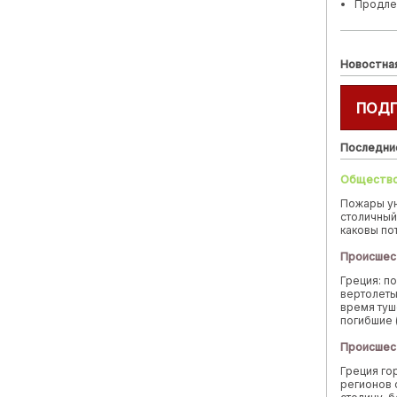
Продле
Новостна
ПОД
Последни
Обществ
Пожары у
столичный
каковы по
Происшес
Греция: п
вертолеты
время туш
погибшие 
Происшес
Греция го
регионов 