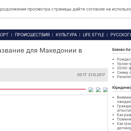
 продолжения просмотра страницы дайте согласие на использо
ОРТ
ПРОИСШЕСТВИЯ
КУЛЬТУРА
LIFE STYLE
РУССКОГ
азвание для Македонии в
Бизнес Ка
Рождест
Уроки г
20/40-
Сниму 
00:17 21.12.2017
Репети
Юридичес
Внимани
ожида
Граждан
аттеста
Как раз
Поменя
Как гра
договор