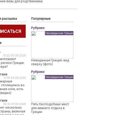
ние визы для родственника
я рассылка
Популярные
Рубрики
ПИСАТЬСЯ
Неизведанная Греция
е
о
01:22 06.08.2026
ничтожают
Невиданная Греция: вид
 регион Греции:
сверху (фото)
тери?
Рубрики
твия
Неизведанная Греция
01:19 03.08.2026
ожарные
 столкнулись во
ения огня, есть
(видео)
твия
Пять бесподобных мест
02:35 01.08.2026
рит: несколько
для зимнего отдыха в
страны, включая
Греции