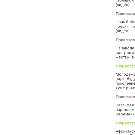
столицу, 
(видео)
Происшес
Ночь борь
Греции: п
(видео)
Происшес
На заводе
прогремел
жертвы (в
Обществ
Молодежь
видит буд
поколение
хуже род
Происшес
Каллифея:
партнер ж
беремен
Обществ
Африканск