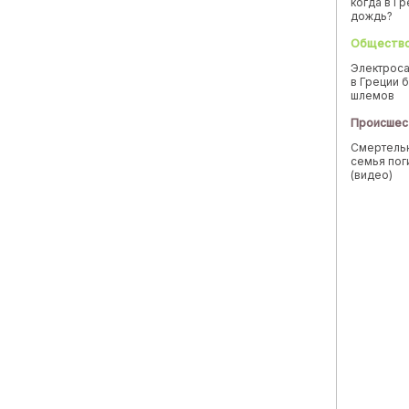
когда в Г
дождь?
Обществ
Электроса
в Греции б
шлемов
Происшес
Смертельн
семья пог
(видео)