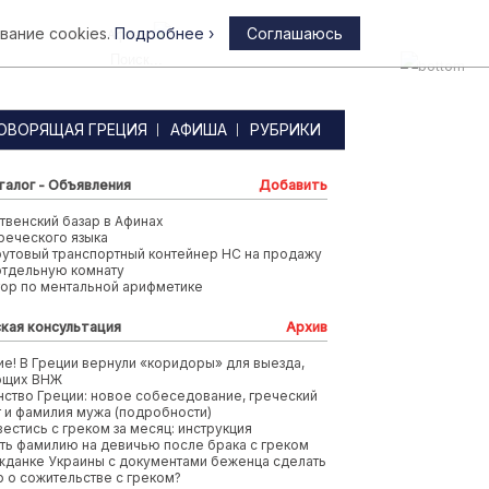
вание cookies.
Подробнее ›
Соглашаюсь
Афины
ОВОРЯЩАЯ ГРЕЦИЯ
АФИША
РУБРИКИ
талог - Объявления
Добавить
венский базар в Афинах
реческого языка
футовый транспортный контейнер HC на продажу
отдельную комнату
тор по ментальной арифметике
кая консультация
Архив
е! В Греции вернули «коридоры» для выезда,
ющих ВНЖ
ство Греции: новое собеседование, греческий
т и фамилия мужа (подробности)
вестись с греком за месяц: инструкция
ть фамилию на девичью после брака с греком
жданке Украины с документами беженца сделать
 о сожительстве с греком?