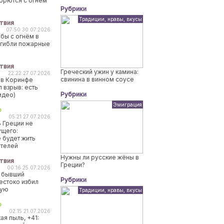
борются с огнем
Рубрики
Традиции, нравы, вкусы
твия
07:50 30.07.2026
бы с огнём в
огибли пожарные
твия
Греческий ужин у камина:
22:22 27.07.2026
свинина в винном соусе
 в Коринфе
 взрыв: есть
Рубрики
идео)
Эмиграция
о
05:21 27.07.2026
 Греции не
ущего:
 будет жить
ителей
Нужны ли русские жёны в
твия
Греции?
00:16 25.07.2026
 бывший
Рубрики
естоко избил
ную
Традиции, нравы, вкусы
о
02:15 21.07.2026
ая пыль, +41: