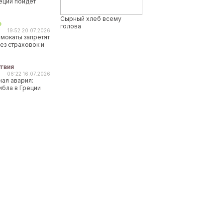
реции пойдет
Сырный хлеб всему
о
голова
19:52 20.07.2026
мокаты запретят
ез страховок и
твия
06:22 16.07.2026
ая авария:
ибла в Греции