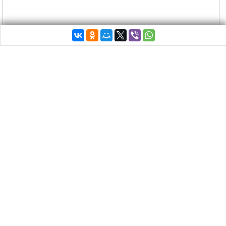
Премьер-министр Греции Алексис Ципрас и
президент Франции Эммануэль Макрон обсудили
возможности строительства фрегатов в Греции.