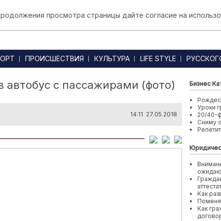
 продолжения просмотра страницы дайте согласие на использо
ОРТ
ПРОИСШЕСТВИЯ
КУЛЬТУРА
LIFE STYLE
РУССКОГ
в автобус с пассажирами (фото)
Бизнес Ка
Рождест
Уроки г
14:11 27.05.2018
20/40-
Сниму 
Репети
Юридичес
Внимани
ожида
Граждан
аттеста
Как раз
Поменя
Как гра
договор