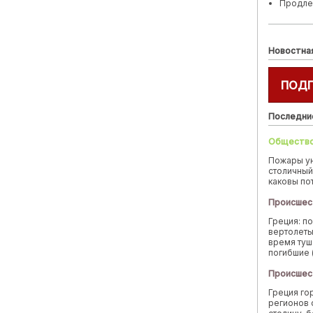
Продле
Новостна
ПОД
Последни
Обществ
Пожары у
столичный
каковы по
Происшес
Греция: п
вертолеты
время туш
погибшие 
Происшес
Греция го
регионов 