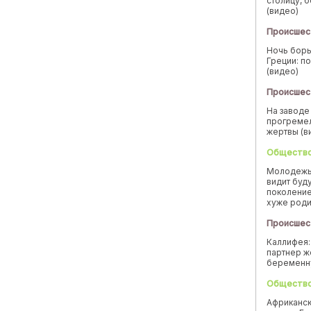
столицу, 
(видео)
Происшес
Ночь борь
Греции: п
(видео)
Происшес
На заводе
прогремел
жертвы (в
Обществ
Молодежь
видит буд
поколение
хуже род
Происшес
Каллифея:
партнер ж
беремен
Обществ
Африканск