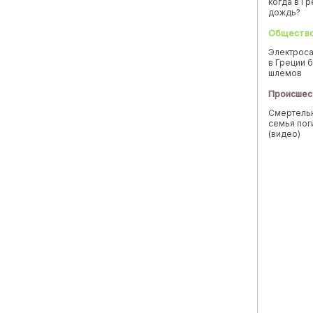
когда в Г
дождь?
Обществ
Электроса
в Греции б
шлемов
Происшес
Смертельн
семья пог
(видео)