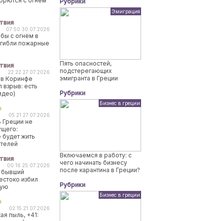
борются с огнем
Рубрики
Эмиграция
твия
07:50 30.07.2026
бы с огнём в
огибли пожарные
Пять опасностей,
твия
подстерегающих
22:22 27.07.2026
эмигранта в Греции
 в Коринфе
 взрыв: есть
Рубрики
идео)
Бизнес в греции
о
05:21 27.07.2026
 Греции не
ущего:
 будет жить
ителей
Включаемся в работу: с
твия
чего начинать бизнесу
00:16 25.07.2026
после карантина в Греции?
 бывший
естоко избил
Рубрики
ную
Бизнес в греции
о
02:15 21.07.2026
ая пыль, +41: