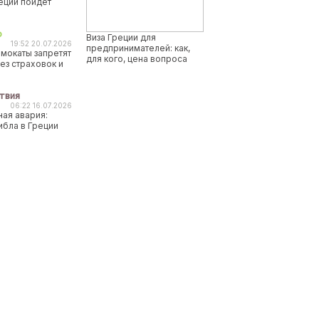
реции пойдет
о
Виза Греции для
19:52 20.07.2026
предпринимателей: как,
мокаты запретят
для кого, цена вопроса
ез страховок и
твия
06:22 16.07.2026
ая авария:
ибла в Греции