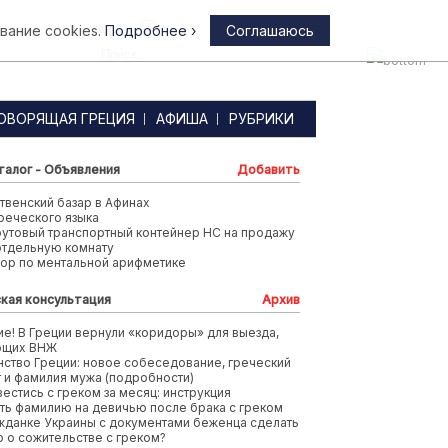
вание cookies.
Подробнее ›
Соглашаюсь
Афины
ОВОРЯЩАЯ ГРЕЦИЯ
АФИША
РУБРИКИ
талог - Объявления
Добавить
венский базар в Афинах
реческого языка
футовый транспортный контейнер HC на продажу
отдельную комнату
тор по ментальной арифметике
кая консультация
Архив
е! В Греции вернули «коридоры» для выезда,
ющих ВНЖ
ство Греции: новое собеседование, греческий
т и фамилия мужа (подробности)
вестись с греком за месяц: инструкция
ть фамилию на девичью после брака с греком
жданке Украины с документами беженца сделать
 о сожительстве с греком?