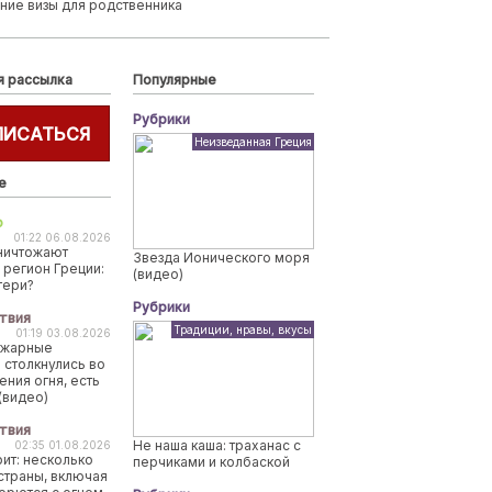
ние визы для родственника
я рассылка
Популярные
Рубрики
ПИСАТЬСЯ
Неизведанная Греция
е
о
01:22 06.08.2026
ничтожают
Звезда Ионического моря
 регион Греции:
(видео)
тери?
Рубрики
твия
Традиции, нравы, вкусы
01:19 03.08.2026
ожарные
 столкнулись во
ения огня, есть
(видео)
твия
Не наша каша: траханас с
02:35 01.08.2026
рит: несколько
перчиками и колбаской
страны, включая