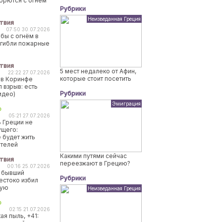
борются с огнем
Рубрики
Неизведанная Греция
твия
07:50 30.07.2026
бы с огнём в
огибли пожарные
твия
5 мест недалеко от Афин,
22:22 27.07.2026
которые стоит посетить
 в Коринфе
 взрыв: есть
Рубрики
идео)
Эмиграция
о
05:21 27.07.2026
 Греции не
ущего:
 будет жить
ителей
Какими путями сейчас
твия
переезжают в Грецию?
00:16 25.07.2026
 бывший
Рубрики
естоко избил
ную
Неизведанная Греция
о
02:15 21.07.2026
ая пыль, +41: