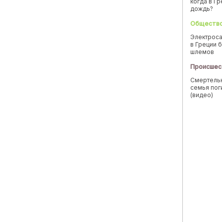
когда в Г
дождь?
Обществ
Электроса
в Греции б
шлемов
Происшес
Смертельн
семья пог
(видео)