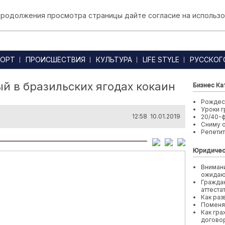
 продолжения просмотра страницы дайте согласие на использо
ОРТ
ПРОИСШЕСТВИЯ
КУЛЬТУРА
LIFE STYLE
РУССКОГ
й в бразильских ягодах кокаин
Бизнес Ка
Рождест
Уроки г
12:58 10.01.2019
20/40-
Сниму 
Репети
Юридичес
Внимани
ожида
Граждан
аттеста
Как раз
Поменя
Как гра
договор