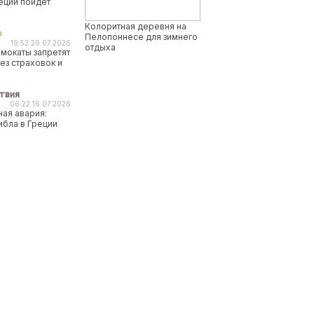
реции пойдет
Колоритная деревня на
о
Пелопоннесе для зимнего
19:52 20.07.2026
отдыха
мокаты запретят
ез страховок и
твия
06:22 16.07.2026
ая авария:
ибла в Греции