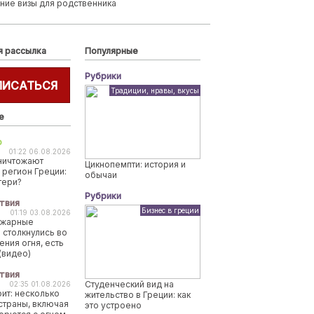
ние визы для родственника
я рассылка
Популярные
Рубрики
ПИСАТЬСЯ
Традиции, нравы, вкусы
е
о
01:22 06.08.2026
ничтожают
Цикнопемпти: история и
 регион Греции:
обычаи
тери?
Рубрики
твия
Бизнес в греции
01:19 03.08.2026
ожарные
 столкнулись во
ения огня, есть
(видео)
твия
Студенческий вид на
02:35 01.08.2026
рит: несколько
жительство в Греции: как
страны, включая
это устроено