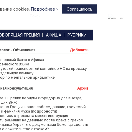
вание cookies.
Подробнее ›
Соглашаюсь
Афины
ОВОРЯЩАЯ ГРЕЦИЯ
АФИША
РУБРИКИ
талог - Объявления
Добавить
венский базар в Афинах
реческого языка
футовый транспортный контейнер HC на продажу
отдельную комнату
тор по ментальной арифметике
кая консультация
Архив
е! В Греции вернули «коридоры» для выезда,
ющих ВНЖ
ство Греции: новое собеседование, греческий
т и фамилия мужа (подробности)
вестись с греком за месяц: инструкция
ть фамилию на девичью после брака с греком
жданке Украины с документами беженца сделать
 о сожительстве с греком?