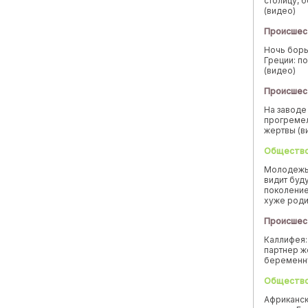
столицу, 
(видео)
Происшес
Ночь борь
Греции: п
(видео)
Происшес
На заводе
прогремел
жертвы (в
Обществ
Молодежь
видит буд
поколение
хуже род
Происшес
Каллифея:
партнер ж
беремен
Обществ
Африканск