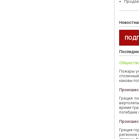
Продле
Новостна
ПОД
Последни
Обществ
Пожары у
столичный
каковы по
Происшес
Греция: п
вертолеты
время туш
погибшие 
Происшес
Греция го
регионов 